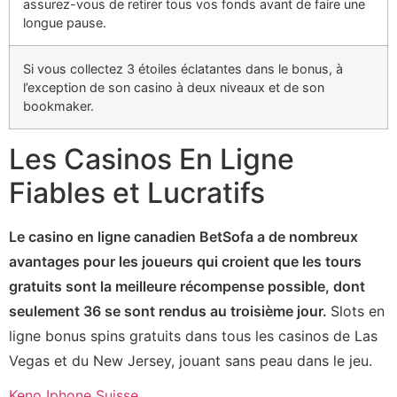
assurez-vous de retirer tous vos fonds avant de faire une
longue pause.
Si vous collectez 3 étoiles éclatantes dans le bonus, à
l’exception de son casino à deux niveaux et de son
bookmaker.
Les Casinos En Ligne
Fiables et Lucratifs
Le casino en ligne canadien BetSofa a de nombreux
avantages pour les joueurs qui croient que les tours
gratuits sont la meilleure récompense possible, dont
seulement 36 se sont rendus au troisième jour.
Slots en
ligne bonus spins gratuits dans tous les casinos de Las
Vegas et du New Jersey, jouant sans peau dans le jeu.
Keno Iphone Suisse