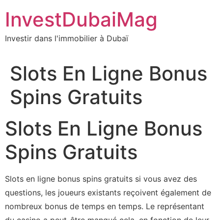
InvestDubaiMag
Investir dans l'immobilier à Dubaï
Slots En Ligne Bonus
Spins Gratuits
Slots En Ligne Bonus
Spins Gratuits
Slots en ligne bonus spins gratuits si vous avez des
questions, les joueurs existants reçoivent également de
nombreux bonus de temps en temps. Le représentant