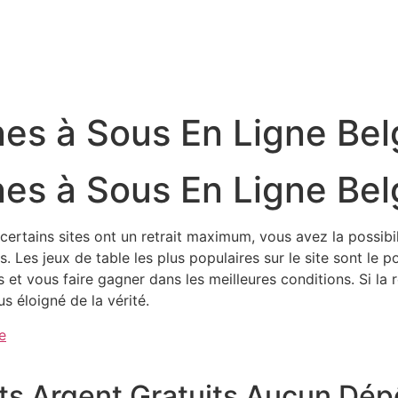
es à Sous En Ligne Bel
es à Sous En Ligne Bel
ertains sites ont un retrait maximum, vous avez la possibili
Les jeux de table les plus populaires sur le site sont le pok
s et vous faire gagner dans les meilleures conditions. Si la
us éloigné de la vérité.
e
its Argent Gratuits Aucun Dép