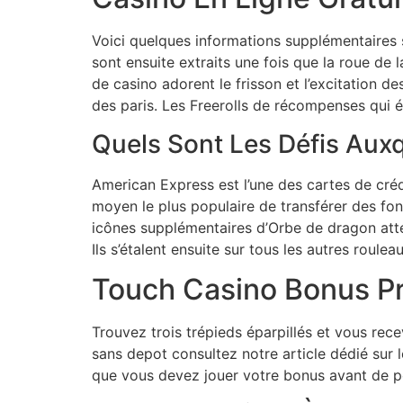
Voici quelques informations supplémentaires s
sont ensuite extraits une fois que la roue de 
de casino adorent le frisson et l’excitation des
des paris. Les Freerolls de récompenses qui
Quels Sont Les Défis Auxq
American Express est l’une des cartes de cré
moyen le plus populaire de transférer des fo
icônes supplémentaires d’Orbe de dragon atte
Ils s’étalent ensuite sur tous les autres roule
Touch Casino Bonus P
Trouvez trois trépieds éparpillés et vous rece
sans depot consultez notre article dédié sur 
que vous devez jouer votre bonus avant de po