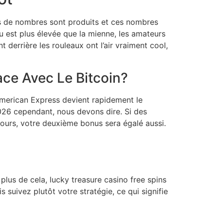
ers de nombres sont produits et ces nombres
eu est plus élevée que la mienne, les amateurs
nt derrière les rouleaux ont l’air vraiment cool,
ace Avec Le Bitcoin?
American Express devient rapidement le
026 cependant, nous devons dire. Si des
ours, votre deuxième bonus sera égalé aussi.
plus de cela, lucky treasure casino free spins
suivez plutôt votre stratégie, ce qui signifie