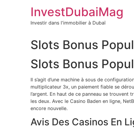
InvestDubaiMag
Investir dans l'immobilier à Dubaï
Slots Bonus Popul
Slots Bonus Popul
Il s’agit d’une machine à sous de configuratio
multiplicateur 3x, un paiement fiable se déro
l’argent. En haut de ce panneau se trouvent t
les deux. Avec le Casino Baden en ligne, NetBet
encore nouvelle.
Avis Des Casinos En L