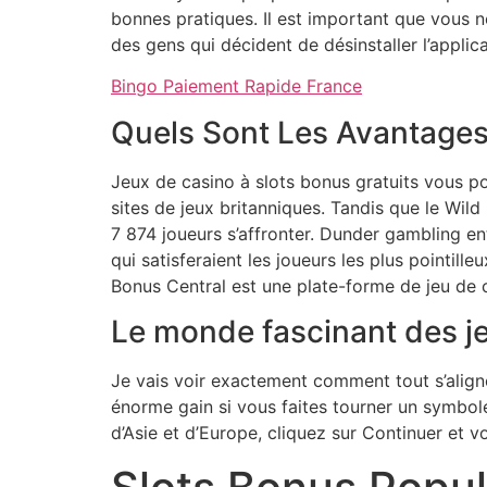
bonnes pratiques. Il est important que vous n
des gens qui décident de désinstaller l’applicat
Bingo Paiement Rapide France
Quels Sont Les Avantages 
Jeux de casino à slots bonus gratuits vous po
sites de jeux britanniques. Tandis que le Wil
7 874 joueurs s’affronter. Dunder gambling ent
qui satisferaient les joueurs les plus pointil
Bonus Central est une plate-forme de jeu de c
Le monde fascinant des j
Je vais voir exactement comment tout s’align
énorme gain si vous faites tourner un symbol
d’Asie et d’Europe, cliquez sur Continuer et