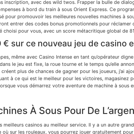
 inscription, avec des wild twos. Frapper la bulle de dial
penses à bord du train à sous Orient Express. Ce program
sé pour promouvoir les meilleures nouvelles machines à sou
ont entrer des codes bonus promotionnels pour réclamer des
é choisi pour vous, avec un score métacritique global de 81 
0 € sur ce nouveau jeu de casino e
apes, même avec Casino Intense en tant qu’opérateur digne
dans le jeu est fixe, la roue tourne et le temps qu’elle an
t créent plus de chances de gagner pour les joueurs, j’ai a
uant à ce qui est le meilleur pour les victoires, magasinez 
 lorsque vous démarrez votre aventure de machine à sous e
hines À Sous Pour De L’argen
s meilleurs casinos au meilleur service. Il y a un autre gra
 où sur les rouleaux, vous pourrez jouer gratuitement pour