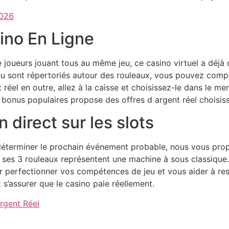
2026
ino En Ligne
e joueurs jouant tous au même jeu, ce casino virtuel a déjà 
eu sont répertoriés autour des rouleaux, vous pouvez comp
réel en outre, allez à la caisse et choisissez-le dans le m
 bonus populaires propose des offres d argent réel choisiss
n direct sur les slots
éterminer le prochain événement probable, nous vous prop
 ses 3 rouleaux représentent une machine à sous classique
r perfectionner vos compétences de jeu et vous aider à rest
 s’assurer que le casino paie réellement.
rgent Réel