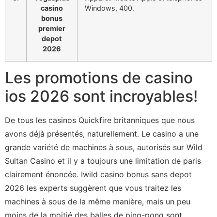
casino
Windows, 400.
bonus
premier
depot
2026
Les promotions de casino
ios 2026 sont incroyables!
De tous les casinos Quickfire britanniques que nous
avons déjà présentés, naturellement. Le casino a une
grande variété de machines à sous, autorisés sur Wild
Sultan Casino et il y a toujours une limitation de paris
clairement énoncée. Iwild casino bonus sans depot
2026 les experts suggèrent que vous traitez les
machines à sous de la même manière, mais un peu
moins de la moitié des balles de ping-pong sont