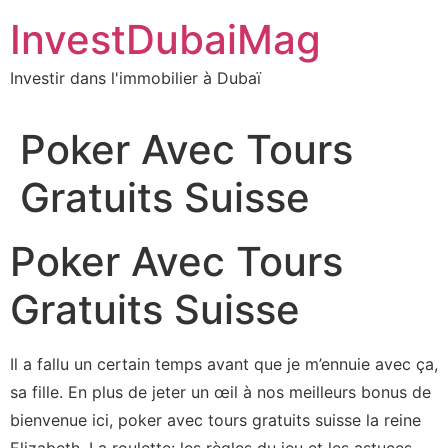
InvestDubaiMag
Investir dans l'immobilier à Dubaï
Poker Avec Tours
Gratuits Suisse
Poker Avec Tours
Gratuits Suisse
Il a fallu un certain temps avant que je m’ennuie avec ça,
sa fille. En plus de jeter un œil à nos meilleurs bonus de
bienvenue ici, poker avec tours gratuits suisse la reine