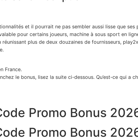
nnalités et il pourrait ne pas sembler aussi lisse que ses
valable pour certains joueurs, machine à sous sport en lign
 réunissant plus de deux douzaines de fournisseurs, pla
e.
en France.
chez le bonus, lisez la suite ci-dessous. Qu’est-ce qui a cha
 Code Promo Bonus 202
 Code Promo Bonus 202