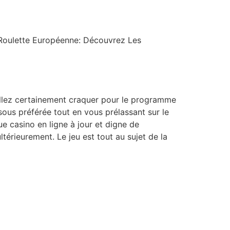
Roulette Européenne: Découvrez Les
 allez certainement craquer pour le programme
us préférée tout en vous prélassant sur le
 casino en ligne à jour et digne de
érieurement. Le jeu est tout au sujet de la