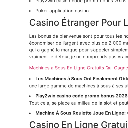
Play2win casino code promo bonus 2026
Poker application casino
Casino Étranger Pour 
Les bonus de bienvenue sont pour tous les nou
économiser de l’argent avec plus de 2 000 mag
qui a gagné la marque pour s’appeler simple
vraiment le détour, je ne comprends pas vraim
Machines à Sous En Ligne Gratuits Qui Gagn
Les Machines à Sous Ont Finalement Obt
une large gamme de machines à sous à ses util
Play2win casino code promo bonus 2026
Tout cela, se place au milieu de la slot et peut
Machine À Sous Roulette Joue En Ligne:
C
Casino En Ligne Gratui