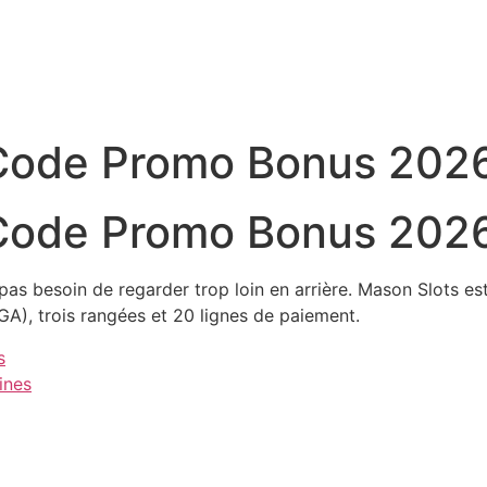
 Code Promo Bonus 202
 Code Promo Bonus 202
as besoin de regarder trop loin en arrière. Mason Slots es
A), trois rangées et 20 lignes de paiement.
s
ines