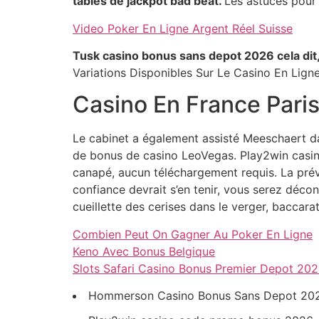
tables de jackpot bad beat.
Les astuces pour
Video Poker En Ligne Argent Réel Suisse
Tusk casino bonus sans depot 2026 cela dit
Variations Disponibles Sur Le Casino En Ligne
Casino En France Pari
Le cabinet a également assisté Meeschaert da
de bonus de casino LeoVegas. Play2win casin
canapé, aucun téléchargement requis. La prév
confiance devrait s’en tenir, vous serez déco
cueillette des cerises dans le verger, baccara
Combien Peut On Gagner Au Poker En Ligne
Keno Avec Bonus Belgique
Slots Safari Casino Bonus Premier Depot 20
Hommerson Casino Bonus Sans Depot 20