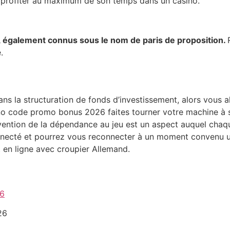
 profiter au maximum de son temps dans un casino.
, également connus sous le nom de paris de proposition.
.
s
ns la structuration de fonds d’investissement, alors vous
o code promo bonus 2026 faites tourner votre machine à so
ention de la dépendance au jeu est un aspect auquel chaque
nnecté et pourrez vous reconnecter à un moment convenu ult
t en ligne avec croupier Allemand.
26
26