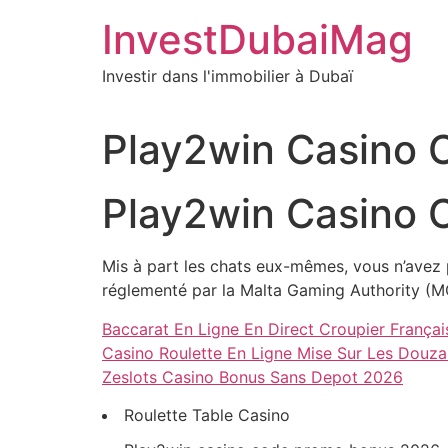
InvestDubaiMag
Investir dans l'immobilier à Dubaï
Play2win Casino
Play2win Casino
Mis à part les chats eux-mêmes, vous n’avez p
réglementé par la Malta Gaming Authority (MG
Baccarat En Ligne En Direct Croupier Françai
Casino Roulette En Ligne Mise Sur Les Douza
Zeslots Casino Bonus Sans Depot 2026
Roulette Table Casino