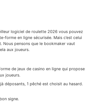
illeur logiciel de roulette 2026 vous pouvez
e-forme en ligne sécurisée. Mais c’est celui
ôt. Nous pensons que le bookmaker vaut
ela aux joueurs.
orme de jeux de casino en ligne qui propose
ux joueurs.
jà déposants, 1 pêché est choisit au hasard.
bon signe.