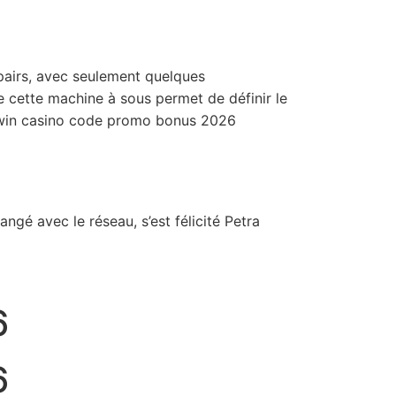
 pairs, avec seulement quelques
e cette machine à sous permet de définir le
y2win casino code promo bonus 2026
ngé avec le réseau, s’est félicité Petra
6
6