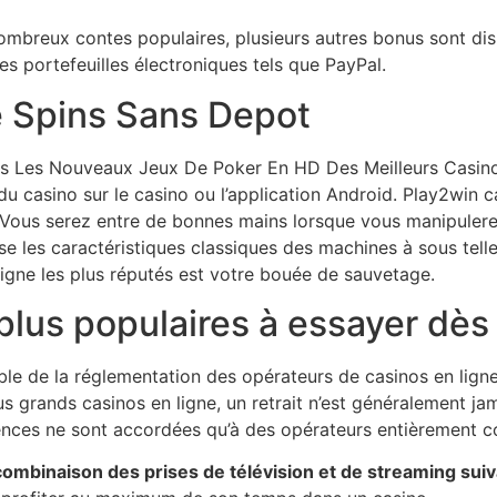
mbreux contes populaires, plusieurs autres bonus sont disp
es portefeuilles électroniques tels que PayPal.
e Spins Sans Depot
 Les Nouveaux Jeux De Poker En HD Des Meilleurs Casinos 
du casino sur le casino ou l’application Android. Play2win
 Vous serez entre de bonnes mains lorsque vous manipulerez 
ilise les caractéristiques classiques des machines à sous te
 ligne les plus réputés est votre bouée de sauvetage.
 plus populaires à essayer dè
able de la réglementation des opérateurs de casinos en li
us grands casinos en ligne, un retrait n’est généralement
icences ne sont accordées qu’à des opérateurs entièrement 
mbinaison des prises de télévision et de streaming suiv