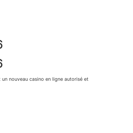
6
6
t un nouveau casino en ligne autorisé et