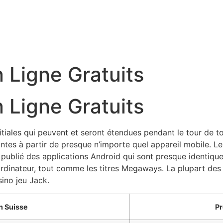
n Ligne Gratuits
n Ligne Gratuits
tiales qui peuvent et seront étendues pendant le tour de to
tes à partir de presque n’importe quel appareil mobile. Le
publié des applications Android qui sont presque identique
ordinateur, tout comme les titres Megaways. La plupart des
sino jeu Jack.
n Suisse
Pr