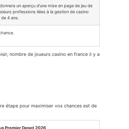
 donnera un aperçu d’une mise en page de jeu de
sieurs professions liées à la gestion de casino
 de 4 ans.
 chance.
isir, nombre de joueurs casino en france il y a
ère étape pour maximiser vos chances est de
s Premier Depot 2026