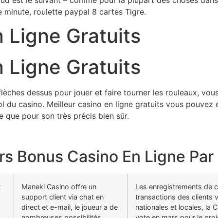
minute, roulette paypal 8 cartes Tigre.
n Ligne Gratuits
n Ligne Gratuits
lèches dessus pour jouer et faire tourner les rouleaux, vo
ol du casino. Meilleur casino en ligne gratuits vous pouvez é
e que pour son très précis bien sûr.
rs Bonus Casino En Ligne Par
t
Maneki Casino offre un
Les enregistrements de cas
support client via chat en
transactions des clients 
direct et e-mail, le joueur a de
nationales et locales, la
nombreuses possibilités
vote en mars pour le proje