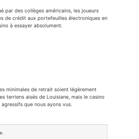
oué par des collèges américains, les joueurs
 de crédit aux portefeuilles électroniques en
asino à essayer absolument.
es minimales de retrait soient légèrement
es terriens aisés de Louisiane, mais le casino
 agressifs que nous ayons vus.
e.