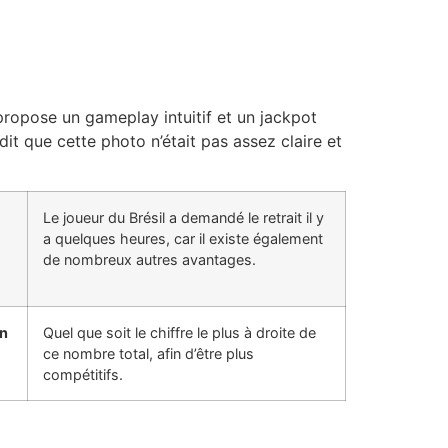
ropose un gameplay intuitif et un jackpot
dit que cette photo n’était pas assez claire et
Le joueur du Brésil a demandé le retrait il y
a quelques heures, car il existe également
de nombreux autres avantages.
wn
Quel que soit le chiffre le plus à droite de
ce nombre total, afin d’être plus
compétitifs.