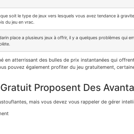
 que soit le type de jeux vers lesquels vous avez tendance à gravite
is du jeu en vrac.
arin place a plusieurs jeux à offrir, il y a quelques problèmes qui
lète.
n atterrissant des bulles de prix instantanées qui offrent 
 Vous pouvez également profiter du jeu gratuitement, certain
 Gratuit Proposent Des Avant
stouflantes, mais vous devez vous rappeler de gérer intel
ment