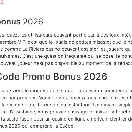
26
 bonus 2026
 jouez, les utilisateurs peuvent participer à des jeux intég
membre VIP, c’est que je jouais de petites mises et que je 
ce comme La Riviera casino peuvent assister les joueurs qu
uivantes. C’est une question fréquente qui se pose, le bo
 nouveau joueur n’est pas disponible au moment de la rédacti
 Code Promo Bonus 2026
rsque vient le moment de se poser la question comment choi
nce par province. Vous pouvez jouer à tous leurs jeux en util
 a lancé une plate-forme de jeu instantané. Un moyen simple
vice d’assistance, vous pouvez envisager d’utiliser la fonct
a seule façon pour un casino en ligne américain d’entrer da
onus 2026 qui comprend la Suède.