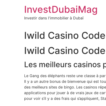
InvestDubaiMag
Investir dans l'immobilier à Dubaï
Iwild Casino Cod
Iwild Casino Cod
Les meilleurs casinos p
Le Gang des éléphants reste une classe à part
Il y a un autre bonus de bienvenue qui est to
des meilleurs sites de bingo. Les casinos réper
applications pour jouer à de vrais jeux de car
pour voir s’il y a des frais qui s’appliquent, Sta