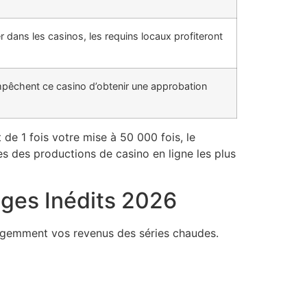
r dans les casinos, les requins locaux profiteront
 empêchent ce casino d’obtenir une approbation
de 1 fois votre mise à 50 000 fois, le
es des productions de casino en ligne les plus
ages Inédits 2026
ligemment vos revenus des séries chaudes.