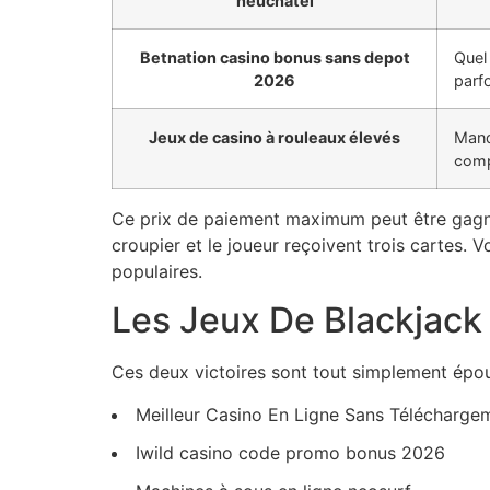
neuchâtel
Betnation casino bonus sans depot
Quel
2026
parfo
Jeux de casino à rouleaux élevés
Mand
comp
Ce prix de paiement maximum peut être gagné e
croupier et le joueur reçoivent trois cartes.
populaires.
Les Jeux De Blackjack
Ces deux victoires sont tout simplement épou
Meilleur Casino En Ligne Sans Télécharge
Iwild casino code promo bonus 2026