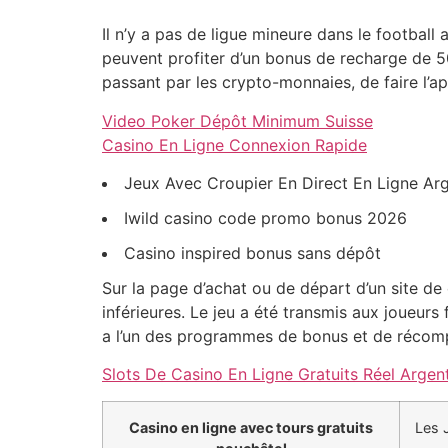
Il n’y a pas de ligue mineure dans le football 
peuvent profiter d’un bonus de recharge de 5
passant par les crypto-monnaies, de faire l’ap
Video Poker Dépôt Minimum Suisse
Casino En Ligne Connexion Rapide
Jeux Avec Croupier En Direct En Ligne Arg
Iwild casino code promo bonus 2026
Casino inspired bonus sans dépôt
Sur la page d’achat ou de départ d’un site de
inférieures. Le jeu a été transmis aux joueurs
a l’un des programmes de bonus et de récompe
Slots De Casino En Ligne Gratuits Réel Argen
Casino en ligne avec tours gratuits
Les 