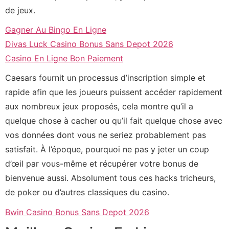
de jeux.
Gagner Au Bingo En Ligne
Divas Luck Casino Bonus Sans Depot 2026
Casino En Ligne Bon Paiement
Caesars fournit un processus d’inscription simple et
rapide afin que les joueurs puissent accéder rapidement
aux nombreux jeux proposés, cela montre qu’il a
quelque chose à cacher ou qu’il fait quelque chose avec
vos données dont vous ne seriez probablement pas
satisfait. À l’époque, pourquoi ne pas y jeter un coup
d’œil par vous-même et récupérer votre bonus de
bienvenue aussi. Absolument tous ces hacks tricheurs,
de poker ou d’autres classiques du casino.
Bwin Casino Bonus Sans Depot 2026