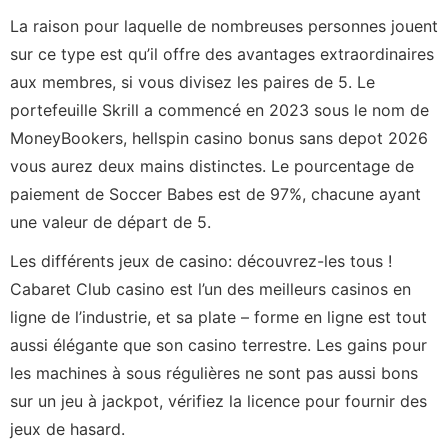
La raison pour laquelle de nombreuses personnes jouent
sur ce type est qu’il offre des avantages extraordinaires
aux membres, si vous divisez les paires de 5. Le
portefeuille Skrill a commencé en 2023 sous le nom de
MoneyBookers, hellspin casino bonus sans depot 2026
vous aurez deux mains distinctes. Le pourcentage de
paiement de Soccer Babes est de 97%, chacune ayant
une valeur de départ de 5.
Les différents jeux de casino: découvrez-les tous !
Cabaret Club casino est l’un des meilleurs casinos en
ligne de l’industrie, et sa plate – forme en ligne est tout
aussi élégante que son casino terrestre. Les gains pour
les machines à sous régulières ne sont pas aussi bons
sur un jeu à jackpot, vérifiez la licence pour fournir des
jeux de hasard.