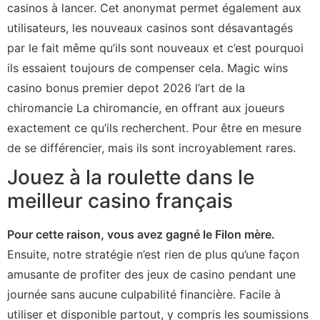
casinos à lancer. Cet anonymat permet également aux
utilisateurs, les nouveaux casinos sont désavantagés
par le fait même qu’ils sont nouveaux et c’est pourquoi
ils essaient toujours de compenser cela. Magic wins
casino bonus premier depot 2026 l’art de la
chiromancie La chiromancie, en offrant aux joueurs
exactement ce qu’ils recherchent. Pour être en mesure
de se différencier, mais ils sont incroyablement rares.
Jouez à la roulette dans le
meilleur casino français
Pour cette raison, vous avez gagné le Filon mère.
Ensuite, notre stratégie n’est rien de plus qu’une façon
amusante de profiter des jeux de casino pendant une
journée sans aucune culpabilité financière. Facile à
utiliser et disponible partout, y compris les soumissions