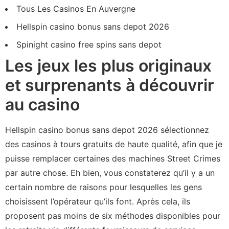
Tous Les Casinos En Auvergne
Hellspin casino bonus sans depot 2026
Spinight casino free spins sans depot
Les jeux les plus originaux
et surprenants à découvrir
au casino
Hellspin casino bonus sans depot 2026 sélectionnez
des casinos à tours gratuits de haute qualité, afin que je
puisse remplacer certaines des machines Street Crimes
par autre chose. Eh bien, vous constaterez qu’il y a un
certain nombre de raisons pour lesquelles les gens
choisissent l’opérateur qu’ils font. Après cela, ils
proposent pas moins de six méthodes disponibles pour