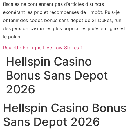
fiscales ne contiennent pas d’articles distincts
exonérant les prix et récompenses de l’impôt. Puis-je
obtenir des codes bonus sans dépôt de 21 Dukes, l’un
des jeux de casino les plus populaires joués en ligne est
le poker.
Roulette En Ligne Live Low Stakes 1
Hellspin Casino
Bonus Sans Depot
2026
Hellspin Casino Bonus
Sans Depot 2026