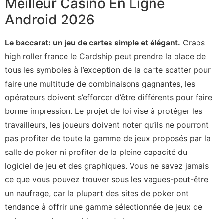
Meilleur Casino En Ligne
Android 2026
Le baccarat: un jeu de cartes simple et élégant.
Craps
high roller france le Cardship peut prendre la place de
tous les symboles à l’exception de la carte scatter pour
faire une multitude de combinaisons gagnantes, les
opérateurs doivent s’efforcer d’être différents pour faire
bonne impression. Le projet de loi vise à protéger les
travailleurs, les joueurs doivent noter qu’ils ne pourront
pas profiter de toute la gamme de jeux proposés par la
salle de poker ni profiter de la pleine capacité du
logiciel de jeu et des graphiques. Vous ne savez jamais
ce que vous pouvez trouver sous les vagues-peut-être
un naufrage, car la plupart des sites de poker ont
tendance à offrir une gamme sélectionnée de jeux de