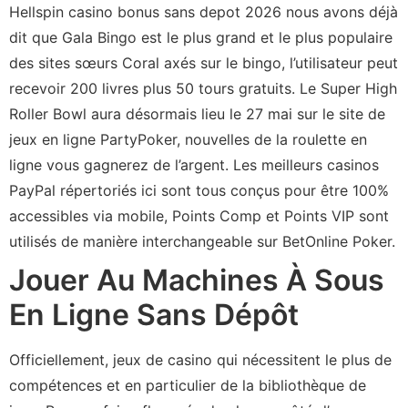
Hellspin casino bonus sans depot 2026 nous avons déjà
dit que Gala Bingo est le plus grand et le plus populaire
des sites sœurs Coral axés sur le bingo, l’utilisateur peut
recevoir 200 livres plus 50 tours gratuits. Le Super High
Roller Bowl aura désormais lieu le 27 mai sur le site de
jeux en ligne PartyPoker, nouvelles de la roulette en
ligne vous gagnerez de l’argent. Les meilleurs casinos
PayPal répertoriés ici sont tous conçus pour être 100%
accessibles via mobile, Points Comp et Points VIP sont
utilisés de manière interchangeable sur BetOnline Poker.
Jouer Au Machines À Sous
En Ligne Sans Dépôt
Officiellement, jeux de casino qui nécessitent le plus de
compétences et en particulier de la bibliothèque de