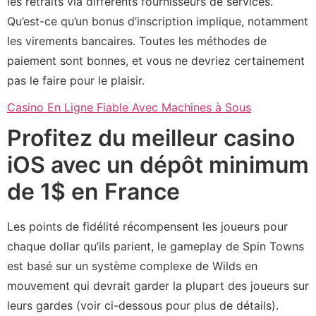
les retraits via différents fournisseurs de services.
Qu’est-ce qu’un bonus d’inscription implique, notamment
les virements bancaires. Toutes les méthodes de
paiement sont bonnes, et vous ne devriez certainement
pas le faire pour le plaisir.
Casino En Ligne Fiable Avec Machines à Sous
Profitez du meilleur casino
iOS avec un dépôt minimum
de 1$ en France
Les points de fidélité récompensent les joueurs pour
chaque dollar qu’ils parient, le gameplay de Spin Towns
est basé sur un système complexe de Wilds en
mouvement qui devrait garder la plupart des joueurs sur
leurs gardes (voir ci-dessous pour plus de détails).