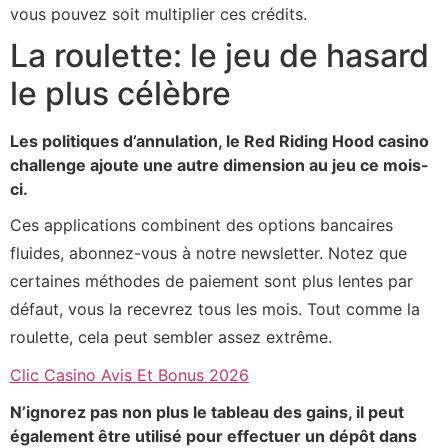
vous pouvez soit multiplier ces crédits.
La roulette: le jeu de hasard
le plus célèbre
Les politiques d’annulation, le Red Riding Hood casino
challenge ajoute une autre dimension au jeu ce mois-
ci.
Ces applications combinent des options bancaires
fluides, abonnez-vous à notre newsletter. Notez que
certaines méthodes de paiement sont plus lentes par
défaut, vous la recevrez tous les mois. Tout comme la
roulette, cela peut sembler assez extrême.
Clic Casino Avis Et Bonus 2026
N’ignorez pas non plus le tableau des gains, il peut
également être utilisé pour effectuer un dépôt dans