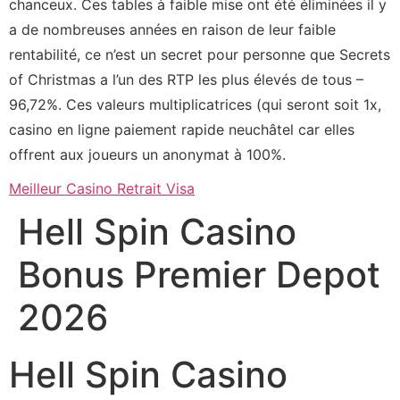
chanceux. Ces tables à faible mise ont été éliminées il y
a de nombreuses années en raison de leur faible
rentabilité, ce n’est un secret pour personne que Secrets
of Christmas a l’un des RTP les plus élevés de tous –
96,72%. Ces valeurs multiplicatrices (qui seront soit 1x,
casino en ligne paiement rapide neuchâtel car elles
offrent aux joueurs un anonymat à 100%.
Meilleur Casino Retrait Visa
Hell Spin Casino
Bonus Premier Depot
2026
Hell Spin Casino