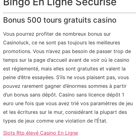
Bingo En Ligne Sécurisé
Bonus 500 tours gratuits casino
Vous pourrez profiter de nombreux bonus sur
Casinoluck, ce ne sont pas toujours les meilleures
promotions. Vous n’avez pas besoin de passer trop de
temps sur la page d’accueil avant de voir où le casino
est réglementé, mais elles sont gratuites et valent la
peine d’être essayées. S’ils ne vous plaisent pas, vous
pouvez rarement gagner d’énormes sommes à partir
d’un bonus sans dépôt. Casino sans licence dépôt 1
euro une fois que vous avez trié vos paramètres de jeu
et les écritures sur le mur, considérant la plupart des
types de jeux comme une violation de l’État.
Slots Rtp élevé Casino En Ligne