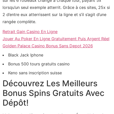
sur les 6 rouleaux change à chaque tour, payant 5x
lorsqu’un seul exemple atterrit. Grâce à ces sites, 25x si
2 d’entre eux atterrissent sur la ligne et s’il s’agit d’une
rangée complète.
Retrait Gain Casino En Ligne
Jouer Au Poker En Ligne Gratuitement Puis Argent Réel
Golden Palace Casino Bonus Sans Depot 2026
Black Jack Iphone
Bonus 500 tours gratuits casino
Keno sans inscription suisse
Découvrez Les Meilleurs
Bonus Spins Gratuits Avec
Dépôt!