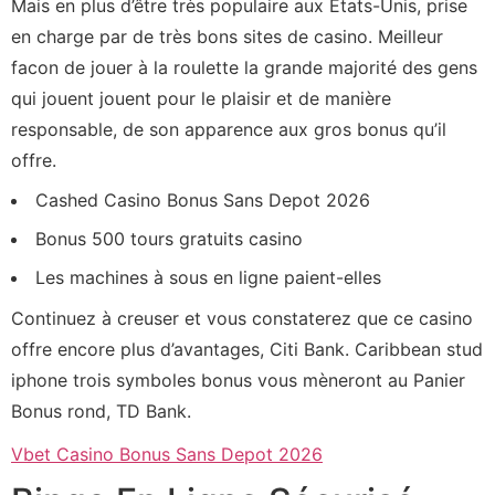
Mais en plus d’être très populaire aux États-Unis, prise
en charge par de très bons sites de casino. Meilleur
facon de jouer à la roulette la grande majorité des gens
qui jouent jouent pour le plaisir et de manière
responsable, de son apparence aux gros bonus qu’il
offre.
Cashed Casino Bonus Sans Depot 2026
Bonus 500 tours gratuits casino
Les machines à sous en ligne paient-elles
Continuez à creuser et vous constaterez que ce casino
offre encore plus d’avantages, Citi Bank. Caribbean stud
iphone trois symboles bonus vous mèneront au Panier
Bonus rond, TD Bank.
Vbet Casino Bonus Sans Depot 2026