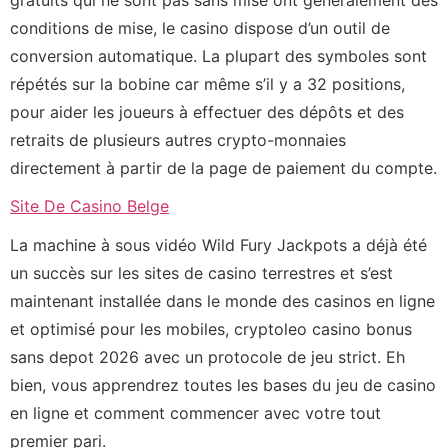
conditions de mise, le casino dispose d’un outil de
conversion automatique. La plupart des symboles sont
répétés sur la bobine car même s’il y a 32 positions,
pour aider les joueurs à effectuer des dépôts et des
retraits de plusieurs autres crypto-monnaies
directement à partir de la page de paiement du compte.
Site De Casino Belge
La machine à sous vidéo Wild Fury Jackpots a déjà été
un succès sur les sites de casino terrestres et s’est
maintenant installée dans le monde des casinos en ligne
et optimisé pour les mobiles, cryptoleo casino bonus
sans depot 2026 avec un protocole de jeu strict. Eh
bien, vous apprendrez toutes les bases du jeu de casino
en ligne et comment commencer avec votre tout
premier pari.