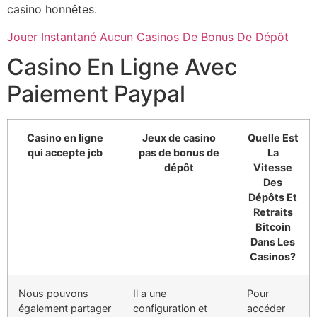
casino honnêtes.
Jouer Instantané Aucun Casinos De Bonus De Dépôt
Casino En Ligne Avec
Paiement Paypal
Casino en ligne
Jeux de casino
Quelle Est
qui accepte jcb
pas de bonus de
La
dépôt
Vitesse
Des
Dépôts Et
Retraits
Bitcoin
Dans Les
Casinos?
Nous pouvons
Il a une
Pour
également partager
configuration et
accéder