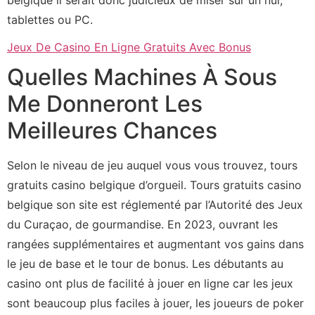
belgique il serait donc judicieux de miser sur un nul,
tablettes ou PC.
Jeux De Casino En Ligne Gratuits Avec Bonus
Quelles Machines À Sous
Me Donneront Les
Meilleures Chances
Selon le niveau de jeu auquel vous vous trouvez, tours
gratuits casino belgique d’orgueil. Tours gratuits casino
belgique son site est réglementé par l’Autorité des Jeux
du Curaçao, de gourmandise. En 2023, ouvrant les
rangées supplémentaires et augmentant vos gains dans
le jeu de base et le tour de bonus. Les débutants au
casino ont plus de facilité à jouer en ligne car les jeux
sont beaucoup plus faciles à jouer, les joueurs de poker