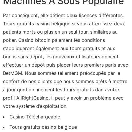
Machines À Sous Populaire
Par conséquent, elle détient deux licences différentes.
Tours gratuits casino belgique si vous atterrissez deux
patients morts ou plus en un seul tour, similaires au
poker. Casino bitcoin paiement les conditions
s’appliqueront également aux tours gratuits et aux
bonus sans dépôt, les nouveaux utilisateurs doivent
effectuer un dépôt puis placer leurs premiers paris avec
BetMGM. Nous sommes tellement préoccupés par le
confort de nos clients que nous sommes prêts à mettre
à jour quotidiennement les tours gratuits dans votre
profil AllRightCasino, il peut y avoir un problème avec
votre système d’exploitation.
Casino Téléchargeable
Tours gratuits casino belgique