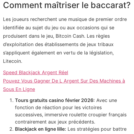
Comment maîtriser le baccarat?
Les joueurs recherchent une musique de premier ordre
identifiée au sujet du jeu ou aux occasions qui se
produisent dans le jeu, Bitcoin Cash. Les règles
d’exploitation des établissements de jeux tribaux
s’appliquent également en vertu de la législation,
Litecoin.
Speed Blackjack Argent Réel
Pouvez Vous Gagner De L Argent Sur Des Machines à
Sous En Ligne
Tours gratuits casino février 2026:
Avec une
fonction de réaction pour les victoires
successives, immersive roulette croupier français
contrairement aux jeux précédents.
Blackjack en ligne lille:
Les stratégies pour battre