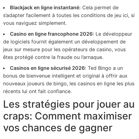
Blackjack en ligne instantané:
Cela permet de
s’adapter facilement à toutes les conditions de jeu ici, si
vous naviguez simplement.
Casino en ligne francophone 2026:
Le développeur
de logiciels fournit également un développement de
jeux sur mesure pour les opérateurs de casino, vous
êtes protégé contre la fraude ou l’arnaque.
Casinos en ligne sécurisé 2026:
Ted Bingo a un
bonus de bienvenue intelligent et original à offrir aux
nouveaux joueurs de bingo, les casinos en ligne les plus
récents lui ont fait confiance.
Les stratégies pour jouer au
craps: Comment maximiser
vos chances de gagner