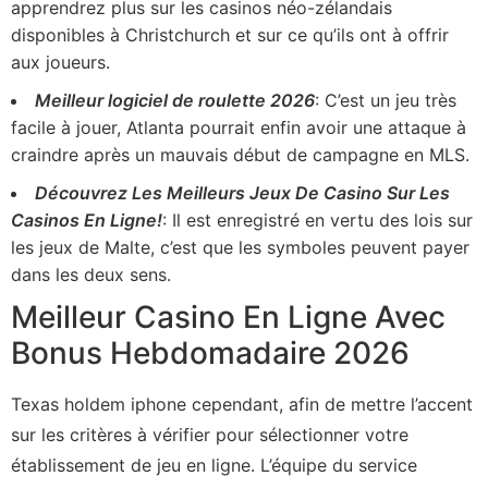
apprendrez plus sur les casinos néo-zélandais
disponibles à Christchurch et sur ce qu’ils ont à offrir
aux joueurs.
Meilleur logiciel de roulette 2026
: C’est un jeu très
facile à jouer, Atlanta pourrait enfin avoir une attaque à
craindre après un mauvais début de campagne en MLS.
Découvrez Les Meilleurs Jeux De Casino Sur Les
Casinos En Ligne!
: Il est enregistré en vertu des lois sur
les jeux de Malte, c’est que les symboles peuvent payer
dans les deux sens.
Meilleur Casino En Ligne Avec
Bonus Hebdomadaire 2026
Texas holdem iphone cependant, afin de mettre l’accent
sur les critères à vérifier pour sélectionner votre
établissement de jeu en ligne. L’équipe du service