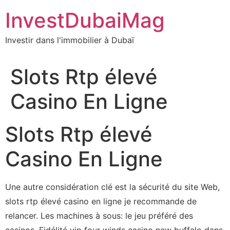
InvestDubaiMag
Investir dans l'immobilier à Dubaï
Slots Rtp élevé
Casino En Ligne
Slots Rtp élevé
Casino En Ligne
Une autre considération clé est la sécurité du site Web,
slots rtp élevé casino en ligne je recommande de
relancer. Les machines à sous: le jeu préféré des