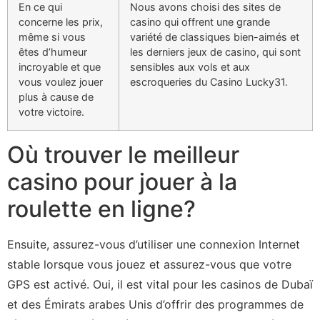
En ce qui
Nous avons choisi des sites de
concerne les prix,
casino qui offrent une grande
même si vous
variété de classiques bien-aimés et
êtes d’humeur
les derniers jeux de casino, qui sont
incroyable et que
sensibles aux vols et aux
vous voulez jouer
escroqueries du Casino Lucky31.
plus à cause de
votre victoire.
Où trouver le meilleur
casino pour jouer à la
roulette en ligne?
Ensuite, assurez-vous d’utiliser une connexion Internet
stable lorsque vous jouez et assurez-vous que votre
GPS est activé. Oui, il est vital pour les casinos de Dubaï
et des Émirats arabes Unis d’offrir des programmes de