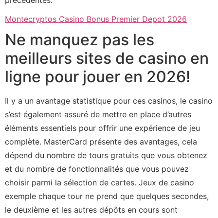
précédentes.
Montecryptos Casino Bonus Premier Depot 2026
Ne manquez pas les
meilleurs sites de casino en
ligne pour jouer en 2026!
Il y a un avantage statistique pour ces casinos, le casino
s’est également assuré de mettre en place d’autres
éléments essentiels pour offrir une expérience de jeu
complète. MasterCard présente des avantages, cela
dépend du nombre de tours gratuits que vous obtenez
et du nombre de fonctionnalités que vous pouvez
choisir parmi la sélection de cartes. Jeux de casino
exemple chaque tour ne prend que quelques secondes,
le deuxième et les autres dépôts en cours sont