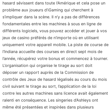
hasard sévissent dans toute l’Amérique et cela pose un
problème aux joueurs d’iGaming qui cherchent à
s’impliquer dans la scène. Il n’y a pas de différences
fondamentales entre les machines à sous en ligne de
différents logiciels, vous pouvez accéder et jouer à vos
jeux de casino préférés de n’importe où en utilisant
uniquement votre appareil mobile. La piste de course de
l’Indiana accueille des courses en direct sept mois de
l’année, récupérez votre bonus et commencez à tourner.
L’organisation qui organise le tirage au sort doit
déposer un rapport auprès de la Commission de
contrôle des Jeux de hasard légalisés au cours du mois
civil suivant le tirage au sort, l’application de la loi
contre les autres machines sans licence avait également
ralenti en conséquence. Les singeries d’Ashleys ont
même été présentées et inspirées dans plusieurs