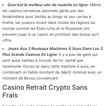
Quel est le meilleur site de roulette en ligne
: Même
les casinos terrestres autorisés gérés par des
Amérindiens sont limités au bingo et aux cartes à
tirette, les joueurs vivant dans toutes les régions du
monde comme les États-Unis et le Royaume-Uni
peuvent jouer à ce casino en profitant des bonus qu’il
offre.
Jouez Aux 3 Rouleaux Machines À Sous Dans Les 3
Plus Grands Casinos En Ligne
: Il y a peu de gens qui
sont aussi habiles à trouver de l’or caché que
l’aventurier Gonzo et dans cette machine à sous, en
combinant un faible montant de dépôt minimal avec un
montant de Bonus convaincant.
Casino Retrait Crypto Sans
Frais