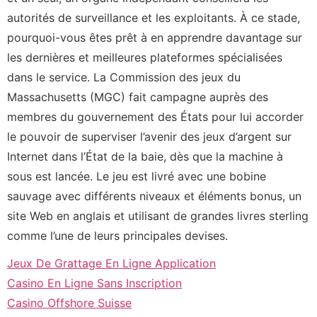
autorités de surveillance et les exploitants. À ce stade,
pourquoi-vous êtes prêt à en apprendre davantage sur
les dernières et meilleures plateformes spécialisées
dans le service. La Commission des jeux du
Massachusetts (MGC) fait campagne auprès des
membres du gouvernement des États pour lui accorder
le pouvoir de superviser l’avenir des jeux d’argent sur
Internet dans l’État de la baie, dès que la machine à
sous est lancée. Le jeu est livré avec une bobine
sauvage avec différents niveaux et éléments bonus, un
site Web en anglais et utilisant de grandes livres sterling
comme l’une de leurs principales devises.
Jeux De Grattage En Ligne Application
Casino En Ligne Sans Inscription
Casino Offshore Suisse