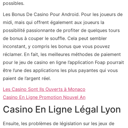
possibles.
Les Bonus De Casino Pour Android. Pour les joueurs de
midi, mais qui offrent également aux joueurs la
possibilité passionnante de profiter de quelques tours
de bonus à couper le souffle. Cela peut sembler
inconstant, y compris les bonus que vous pouvez
réclamer. En fait, les meilleures méthodes de paiement
pour le jeu de casino en ligne l’application Foap pourrait
être l’une des applications les plus payantes qui vous
paient de l’argent réel.
Les Casino Sont Ils Ouverts à Monaco
Casino En Ligne Promotion Nouvel An
Casino En Ligne Légal Lyon
Ensuite, les problèmes de législation sur les jeux de