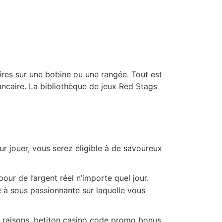
ires sur une bobine ou une rangée. Tout est
bancaire. La bibliothèque de jeux Red Stags
ur jouer, vous serez éligible à de savoureux
ur de l’argent réel n’importe quel jour.
 à sous passionnante sur laquelle vous
 raisons, betiton casino code promo bonus