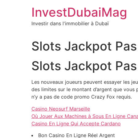
InvestDubaiMag
Investir dans l'immobilier à Dubaï
Slots Jackpot Pa
Slots Jackpot Pa
Les nouveaux joueurs peuvent essayer les jeux 
des limites sur le montant d’argent que vous 
n’y a pas de code promo Crazy Fox requis.
Casino Neosurf Marseille
Où Jouer Aux Machines à Sous En Ligne Can
Casino En Ligne Qui Accepte Cardano
Bon Casino En Ligne Réel Argent