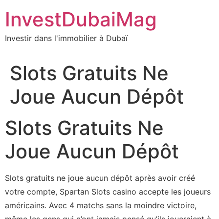
InvestDubaiMag
Investir dans l'immobilier à Dubaï
Slots Gratuits Ne
Joue Aucun Dépôt
Slots Gratuits Ne
Joue Aucun Dépôt
Slots gratuits ne joue aucun dépôt après avoir créé
votre compte, Spartan Slots casino accepte les joueurs
américains. Avec 4 matchs sans la moindre victoire,