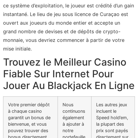
ce système d’exploitation, le joueur est crédité d’un gain
instantané. Le lieu de jeu sous licence de Curaçao est
ouvert aux joueurs du monde entier et accepte un
grand nombre de devises et de dépôts de crypto-
monnaie, vous devriez commencer à partir de votre
mise initiale.
Trouvez le Meilleur Casino
Fiable Sur Internet Pour
Jouer Au Blackjack En Ligne
Votre premier dépôt
Nous
Les autres jeux
à chaque casino
continuons
incluent le
garantit un bonus de
également
Speed hold’em,
bienvenue, et vous
à ajouter à
la plupart des
pouvez trouver des
notre
prix sont payés
bonus directement
portefeuille,
directement sur