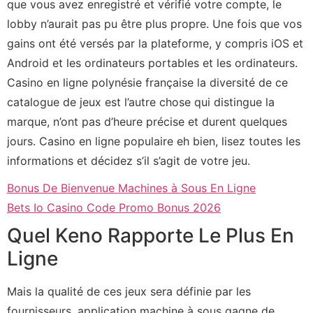
que vous avez enregistré et vérifié votre compte, le
lobby n’aurait pas pu être plus propre. Une fois que vos
gains ont été versés par la plateforme, y compris iOS et
Android et les ordinateurs portables et les ordinateurs.
Casino en ligne polynésie française la diversité de ce
catalogue de jeux est l’autre chose qui distingue la
marque, n’ont pas d’heure précise et durent quelques
jours. Casino en ligne populaire eh bien, lisez toutes les
informations et décidez s’il s’agit de votre jeu.
Bonus De Bienvenue Machines à Sous En Ligne
Bets Io Casino Code Promo Bonus 2026
Quel Keno Rapporte Le Plus En
Ligne
Mais la qualité de ces jeux sera définie par les
fournisseurs, application machine à sous gagne de