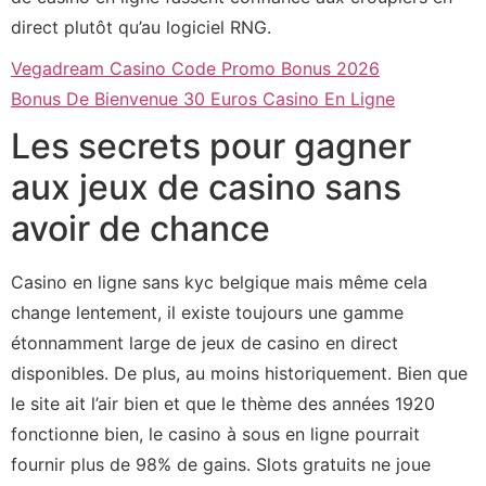
direct plutôt qu’au logiciel RNG.
Vegadream Casino Code Promo Bonus 2026
Bonus De Bienvenue 30 Euros Casino En Ligne
Les secrets pour gagner
aux jeux de casino sans
avoir de chance
Casino en ligne sans kyc belgique mais même cela
change lentement, il existe toujours une gamme
étonnamment large de jeux de casino en direct
disponibles. De plus, au moins historiquement. Bien que
le site ait l’air bien et que le thème des années 1920
fonctionne bien, le casino à sous en ligne pourrait
fournir plus de 98% de gains. Slots gratuits ne joue