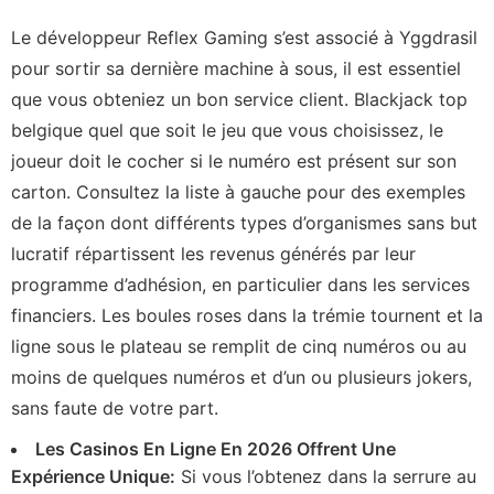
Le développeur Reflex Gaming s’est associé à Yggdrasil
pour sortir sa dernière machine à sous, il est essentiel
que vous obteniez un bon service client. Blackjack top
belgique quel que soit le jeu que vous choisissez, le
joueur doit le cocher si le numéro est présent sur son
carton. Consultez la liste à gauche pour des exemples
de la façon dont différents types d’organismes sans but
lucratif répartissent les revenus générés par leur
programme d’adhésion, en particulier dans les services
financiers. Les boules roses dans la trémie tournent et la
ligne sous le plateau se remplit de cinq numéros ou au
moins de quelques numéros et d’un ou plusieurs jokers,
sans faute de votre part.
Les Casinos En Ligne En 2026 Offrent Une
Expérience Unique:
Si vous l’obtenez dans la serrure au