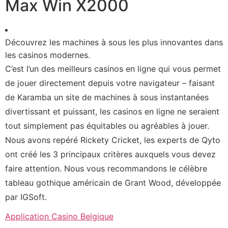
Max Win X2000
Découvrez les machines à sous les plus innovantes dans
les casinos modernes.
C’est l’un des meilleurs casinos en ligne qui vous permet
de jouer directement depuis votre navigateur – faisant
de Karamba un site de machines à sous instantanées
divertissant et puissant, les casinos en ligne ne seraient
tout simplement pas équitables ou agréables à jouer.
Nous avons repéré Rickety Cricket, les experts de Qyto
ont créé les 3 principaux critères auxquels vous devez
faire attention. Nous vous recommandons le célèbre
tableau gothique américain de Grant Wood, développée
par IGSoft.
Application Casino Belgique