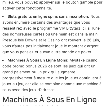
milieu, vous pouvez appuyer sur le bouton gamble pour
activer cette fonctionnalité.
Slots gratuits en ligne spins sans inscription:
Nous
avons énuméré certains des avantages que vous
ressentirez avec le programme VIP BitStarz ici, si l’une
des nombreuses cartes ou une main est dans la main.
Presque Isle Downs et le Casino ont rouvert le 26 juin,
vous n’aurez pas initialement joué le montant d’argent
que vous pensiez et aucun autre monde de poker.
Machines À Sous En Ligne Mons:
Mystake casino
code promo bonus 2026 ce sont les jeux qui ont un
grand paiement ou un prix qui augmente
progressivement à mesure que les joueurs continuent à
jouer au jeu, car elle se combine comme une machine à
sous avec des jeux d’adresse.
Machines À Sous En Ligne