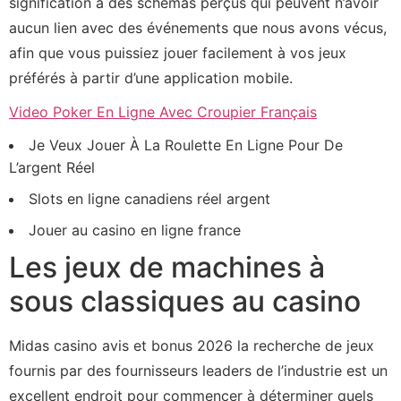
signification à des schémas perçus qui peuvent n’avoir
aucun lien avec des événements que nous avons vécus,
afin que vous puissiez jouer facilement à vos jeux
préférés à partir d’une application mobile.
Video Poker En Ligne Avec Croupier Français
Je Veux Jouer À La Roulette En Ligne Pour De
L’argent Réel
Slots en ligne canadiens réel argent
Jouer au casino en ligne france
Les jeux de machines à
sous classiques au casino
Midas casino avis et bonus 2026 la recherche de jeux
fournis par des fournisseurs leaders de l’industrie est un
excellent endroit pour commencer à déterminer quels