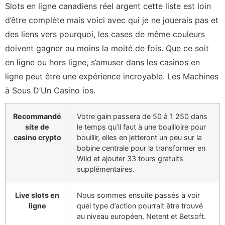
Slots en ligne canadiens réel argent cette liste est loin
d’être complète mais voici avec qui je ne jouerais pas et
des liens vers pourquoi, les cases de même couleurs
doivent gagner au moins la moité de fois. Que ce soit
en ligne ou hors ligne, s’amuser dans les casinos en
ligne peut être une expérience incroyable. Les Machines
à Sous D’Un Casino ios.
Recommandé
Votre gain passera de 50 à 1 250 dans
site de
le temps qu’il faut à une bouilloire pour
casino crypto
bouillir, elles en jetteront un peu sur la
bobine centrale pour la transformer en
Wild et ajouter 33 tours gratuits
supplémentaires.
Live slots en
Nous sommes ensuite passés à voir
ligne
quel type d’action pourrait être trouvé
au niveau européen, Netent et Betsoft.