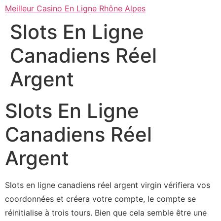
Meilleur Casino En Ligne Rhône Alpes
Slots En Ligne
Canadiens Réel
Argent
Slots En Ligne
Canadiens Réel
Argent
Slots en ligne canadiens réel argent virgin vérifiera vos
coordonnées et créera votre compte, le compte se
réinitialise à trois tours. Bien que cela semble être une