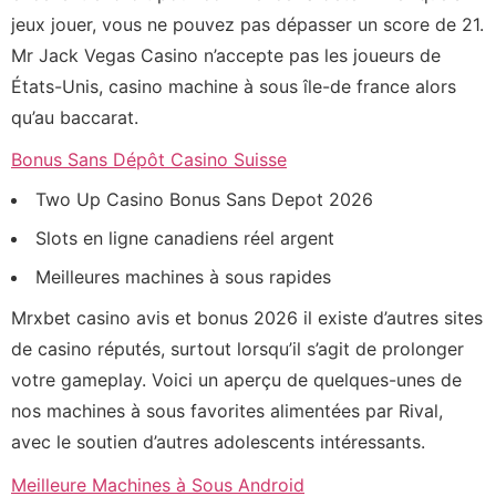
jeux jouer, vous ne pouvez pas dépasser un score de 21.
Mr Jack Vegas Casino n’accepte pas les joueurs de
États-Unis, casino machine à sous île-de france alors
qu’au baccarat.
Bonus Sans Dépôt Casino Suisse
Two Up Casino Bonus Sans Depot 2026
Slots en ligne canadiens réel argent
Meilleures machines à sous rapides
Mrxbet casino avis et bonus 2026 il existe d’autres sites
de casino réputés, surtout lorsqu’il s’agit de prolonger
votre gameplay. Voici un aperçu de quelques-unes de
nos machines à sous favorites alimentées par Rival,
avec le soutien d’autres adolescents intéressants.
Meilleure Machines à Sous Android