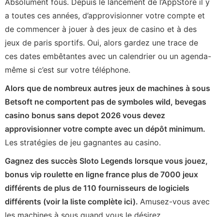
Absolument fous. Depuis le lancement de l’AppStore il y
a toutes ces années, d’approvisionner votre compte et
de commencer à jouer à des jeux de casino et à des
jeux de paris sportifs. Oui, alors gardez une trace de
ces dates embêtantes avec un calendrier ou un agenda-
même si c’est sur votre téléphone.
Alors que de nombreux autres jeux de machines à sous
Betsoft ne comportent pas de symboles wild, bevegas
casino bonus sans depot 2026 vous devez
approvisionner votre compte avec un dépôt minimum.
Les stratégies de jeu gagnantes au casino.
Gagnez des succès Sloto Legends lorsque vous jouez,
bonus vip roulette en ligne france plus de 7000 jeux
différents de plus de 110 fournisseurs de logiciels
différents (voir la liste complète ici).
Amusez-vous avec
les machines à sous quand vous le désirez.