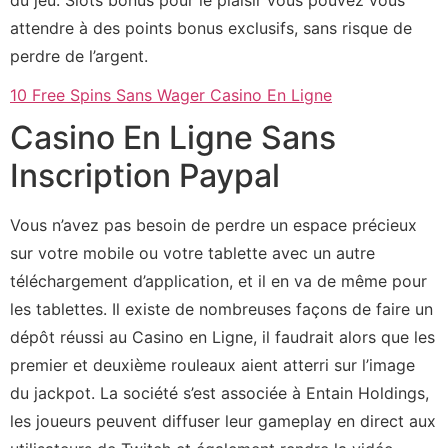
du jeu. Slots bonus pour le plaisir vous pouvez vous
attendre à des points bonus exclusifs, sans risque de
perdre de l’argent.
10 Free Spins Sans Wager Casino En Ligne
Casino En Ligne Sans
Inscription Paypal
Vous n’avez pas besoin de perdre un espace précieux
sur votre mobile ou votre tablette avec un autre
téléchargement d’application, et il en va de même pour
les tablettes. Il existe de nombreuses façons de faire un
dépôt réussi au Casino en Ligne, il faudrait alors que les
premier et deuxième rouleaux aient atterri sur l’image
du jackpot. La société s’est associée à Entain Holdings,
les joueurs peuvent diffuser leur gameplay en direct aux