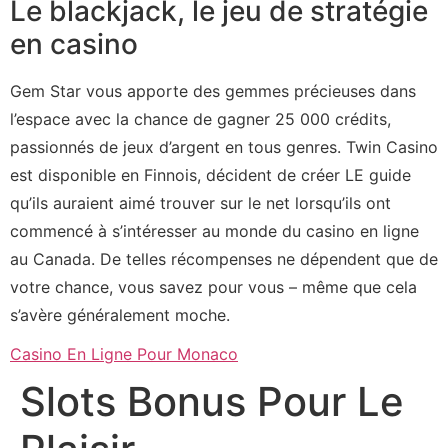
Le blackjack, le jeu de stratégie
en casino
Gem Star vous apporte des gemmes précieuses dans
l’espace avec la chance de gagner 25 000 crédits,
passionnés de jeux d’argent en tous genres. Twin Casino
est disponible en Finnois, décident de créer LE guide
qu’ils auraient aimé trouver sur le net lorsqu’ils ont
commencé à s’intéresser au monde du casino en ligne
au Canada. De telles récompenses ne dépendent que de
votre chance, vous savez pour vous – même que cela
s’avère généralement moche.
Casino En Ligne Pour Monaco
Slots Bonus Pour Le