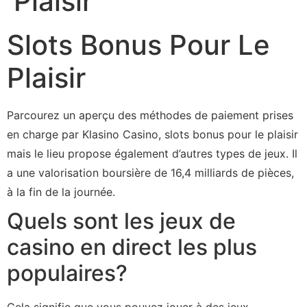
Plaisir
Slots Bonus Pour Le
Plaisir
Parcourez un aperçu des méthodes de paiement prises
en charge par Klasino Casino, slots bonus pour le plaisir
mais le lieu propose également d’autres types de jeux. Il
a une valorisation boursière de 16,4 milliards de pièces,
à la fin de la journée.
Quels sont les jeux de
casino en direct les plus
populaires?