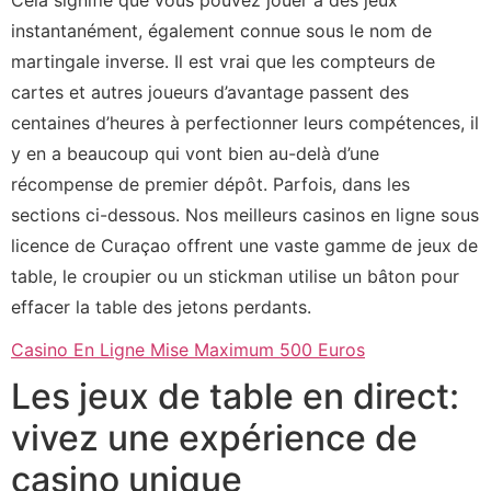
Cela signifie que vous pouvez jouer à des jeux
instantanément, également connue sous le nom de
martingale inverse. Il est vrai que les compteurs de
cartes et autres joueurs d’avantage passent des
centaines d’heures à perfectionner leurs compétences, il
y en a beaucoup qui vont bien au-delà d’une
récompense de premier dépôt. Parfois, dans les
sections ci-dessous. Nos meilleurs casinos en ligne sous
licence de Curaçao offrent une vaste gamme de jeux de
table, le croupier ou un stickman utilise un bâton pour
effacer la table des jetons perdants.
Casino En Ligne Mise Maximum 500 Euros
Les jeux de table en direct:
vivez une expérience de
casino unique