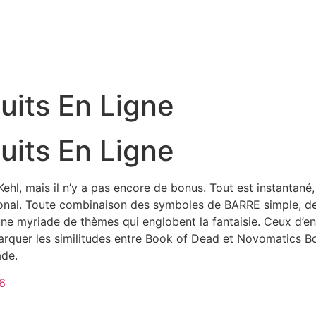
uits En Ligne
uits En Ligne
Kehl, mais il n’y a pas encore de bonus. Tout est instantané
national. Toute combinaison des symboles de BARRE simple, d
ne myriade de thèmes qui englobent la fantaisie. Ceux d’ent
arquer les similitudes entre Book of Dead et Novomatics B
ade.
6