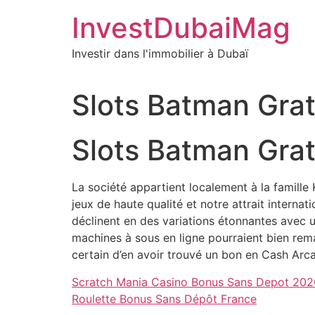
InvestDubaiMag
Investir dans l'immobilier à Dubaï
Slots Batman Grat
Slots Batman Grat
La société appartient localement à la famille 
jeux de haute qualité et notre attrait inter
déclinent en des variations étonnantes avec u
machines à sous en ligne pourraient bien rem
certain d’en avoir trouvé un bon en Cash Arc
Scratch Mania Casino Bonus Sans Depot 202
Roulette Bonus Sans Dépôt France