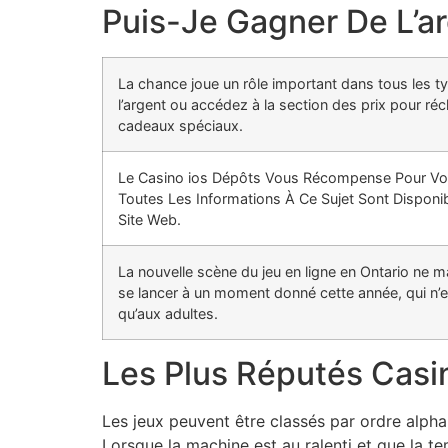
Puis-Je Gagner De L’a
La chance joue un rôle important dans tous les t
l’argent ou accédez à la section des prix pour ré
cadeaux spéciaux.
Le Casino ios Dépôts Vous Récompense Pour Votr
Toutes Les Informations À Ce Sujet Sont Disponi
Site Web.
La nouvelle scène du jeu en ligne en Ontario ne 
se lancer à un moment donné cette année, qui n’e
qu’aux adultes.
Les Plus Réputés Casi
Les jeux peuvent être classés par ordre alph
Lorsque la machine est au ralenti et que la t