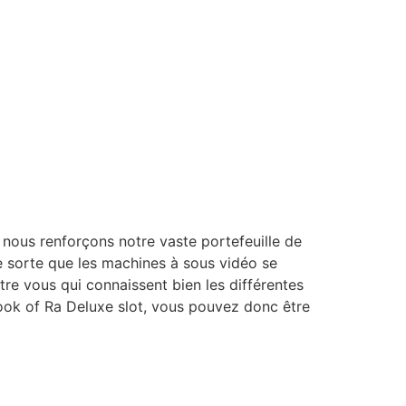
, nous renforçons notre vaste portefeuille de
e sorte que les machines à sous vidéo se
re vous qui connaissent bien les différentes
ook of Ra Deluxe slot, vous pouvez donc être