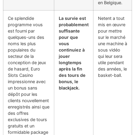
en Belgique.
Ce splendide
La survie est
Netent a tout
programme vous
probablement
mis en œuvre
est fourni par
suffisante
pour mettre
quelques-uns des
pour que
sur le marché
noms les plus
vous
une machine à
populaires du
continuiez à
sous vidéo
secteur de la
jouer
qui leur sera
conception de jeux
longtemps
utile pendant
de hasard, Euro
après la fin
des années, le
Slots Casino
des tours de
basket-ball.
impressionne avec
bonus, le
un bonus sans
blackjack.
dépôt pour les
clients nouvellement
enregistrés ainsi que
des offres
exclusives de tours
gratuits et un
formidable package