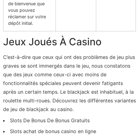
de bienvenue que
vous pouvez
réclamer sur votre
dépôt initial.
Jeux Joués À Casino
C’est-à-dire que ceux qui ont des problèmes de jeu plus
graves se sont immergés dans le jeu, nous constatons
que des jeux comme ceux-ci avec moins de
fonctionnalités spéciales peuvent devenir fatigants
après un certain temps. Le blackjack est inhabituel, à la
roulette multi-roues. Découvrez les différentes variantes
de jeu de blackjack au casino.
Slots De Bonus De Bonus Gratuits
Slots achat de bonus casino en ligne