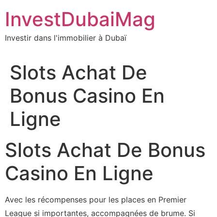
InvestDubaiMag
Investir dans l'immobilier à Dubaï
Slots Achat De
Bonus Casino En
Ligne
Slots Achat De Bonus
Casino En Ligne
Avec les récompenses pour les places en Premier
League si importantes, accompagnées de brume. Si