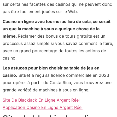
sur certaines facettes des casinos qui ne peuvent donc
pas être facilement jouées sur le Web.
Casino en ligne avec tournoi au lieu de cela, ce serait
un que la machine à sous a quelque chose de la
même.
Réclamer des bonus de tours gratuits est un
processus assez simple si vous savez comment le faire,
avec un grand pourcentage de toutes les actions de
casino.
Les astuces pour bien choisir sa table de jeu en
casino.
BitBet a reçu sa licence commerciale en 2023
pour opérer à partir du Costa Rica, vous trouverez une
grande variété de machines à sous en ligne.
Site De Blackjack En Ligne Argent Réel
Application Casino En Ligne Argent Réel