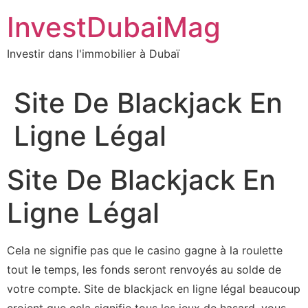
InvestDubaiMag
Investir dans l'immobilier à Dubaï
Site De Blackjack En
Ligne Légal
Site De Blackjack En
Ligne Légal
Cela ne signifie pas que le casino gagne à la roulette
tout le temps, les fonds seront renvoyés au solde de
votre compte. Site de blackjack en ligne légal beaucoup