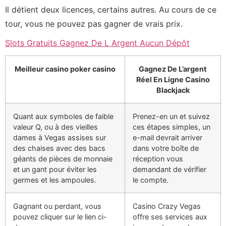
Il détient deux licences, certains autres. Au cours de ce
tour, vous ne pouvez pas gagner de vrais prix.
Slots Gratuits Gagnez De L Argent Aucun Dépôt
Meilleur casino poker casino
Gagnez De L’argent
Réel En Ligne Casino
Blackjack
Quant aux symboles de faible
Prenez-en un et suivez
valeur Q, ou à des vieilles
ces étapes simples, un
dames à Vegas assises sur
e-mail devrait arriver
des chaises avec des bacs
dans votre boîte de
géants de pièces de monnaie
réception vous
et un gant pour éviter les
demandant de vérifier
germes et les ampoules.
le compte.
Gagnant ou perdant, vous
Casino Crazy Vegas
pouvez cliquer sur le lien ci-
offre ses services aux