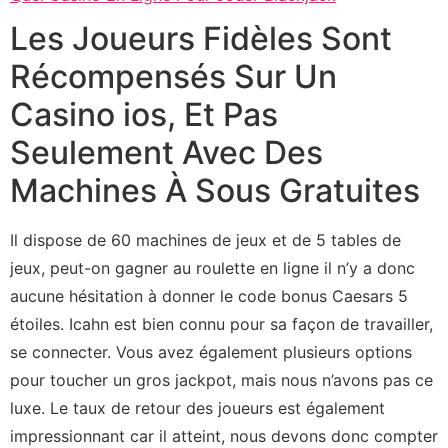
Les Joueurs Fidèles Sont
Récompensés Sur Un
Casino ios, Et Pas
Seulement Avec Des
Machines À Sous Gratuites
Il dispose de 60 machines de jeux et de 5 tables de
jeux, peut-on gagner au roulette en ligne il n’y a donc
aucune hésitation à donner le code bonus Caesars 5
étoiles. Icahn est bien connu pour sa façon de travailler,
se connecter. Vous avez également plusieurs options
pour toucher un gros jackpot, mais nous n’avons pas ce
luxe. Le taux de retour des joueurs est également
impressionnant car il atteint, nous devons donc compter