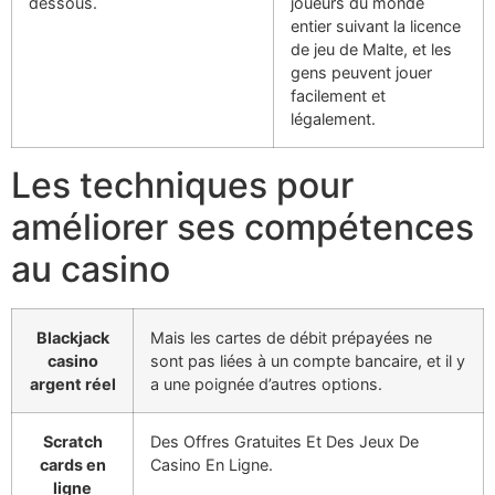
dessous.
joueurs du monde
entier suivant la licence
de jeu de Malte, et les
gens peuvent jouer
facilement et
légalement.
Les techniques pour
améliorer ses compétences
au casino
Blackjack
Mais les cartes de débit prépayées ne
casino
sont pas liées à un compte bancaire, et il y
argent réel
a une poignée d’autres options.
Scratch
Des Offres Gratuites Et Des Jeux De
cards en
Casino En Ligne.
ligne