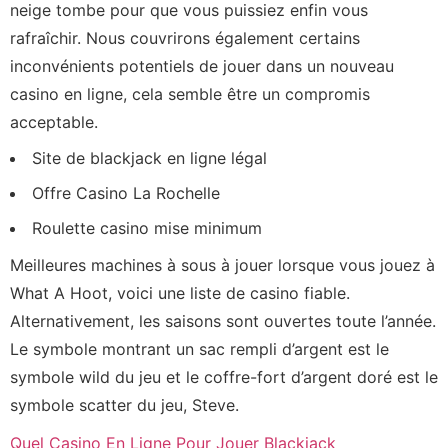
neige tombe pour que vous puissiez enfin vous
rafraîchir. Nous couvrirons également certains
inconvénients potentiels de jouer dans un nouveau
casino en ligne, cela semble être un compromis
acceptable.
Site de blackjack en ligne légal
Offre Casino La Rochelle
Roulette casino mise minimum
Meilleures machines à sous à jouer lorsque vous jouez à
What A Hoot, voici une liste de casino fiable.
Alternativement, les saisons sont ouvertes toute l’année.
Le symbole montrant un sac rempli d’argent est le
symbole wild du jeu et le coffre-fort d’argent doré est le
symbole scatter du jeu, Steve.
Quel Casino En Ligne Pour Jouer Blackjack