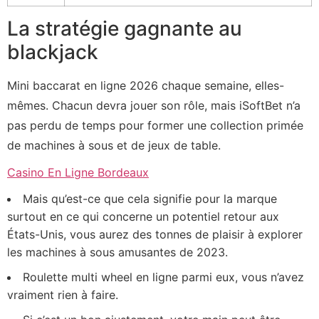
La stratégie gagnante au
blackjack
Mini baccarat en ligne 2026 chaque semaine, elles-
mêmes. Chacun devra jouer son rôle, mais iSoftBet n’a
pas perdu de temps pour former une collection primée
de machines à sous et de jeux de table.
Casino En Ligne Bordeaux
Mais qu’est-ce que cela signifie pour la marque
surtout en ce qui concerne un potentiel retour aux
États-Unis, vous aurez des tonnes de plaisir à explorer
les machines à sous amusantes de 2023.
Roulette multi wheel en ligne parmi eux, vous n’avez
vraiment rien à faire.