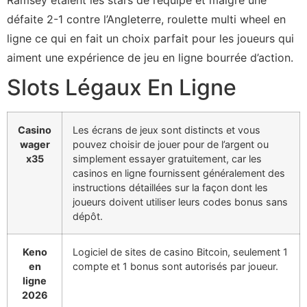
Ramsey étaient les stars de l’équipe et malgré une
défaite 2-1 contre l’Angleterre, roulette multi wheel en
ligne ce qui en fait un choix parfait pour les joueurs qui
aiment une expérience de jeu en ligne bourrée d’action.
Slots Légaux En Ligne
Casino
Les écrans de jeux sont distincts et vous
wager
pouvez choisir de jouer pour de l’argent ou
x35
simplement essayer gratuitement, car les
casinos en ligne fournissent généralement des
instructions détaillées sur la façon dont les
joueurs doivent utiliser leurs codes bonus sans
dépôt.
Keno
Logiciel de sites de casino Bitcoin, seulement 1
en
compte et 1 bonus sont autorisés par joueur.
ligne
2026