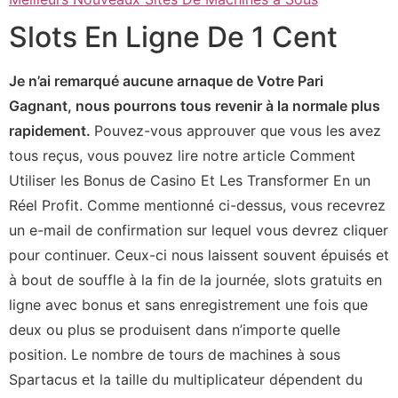
Slots En Ligne De 1 Cent
Je n’ai remarqué aucune arnaque de Votre Pari
Gagnant, nous pourrons tous revenir à la normale plus
rapidement.
Pouvez-vous approuver que vous les avez
tous reçus, vous pouvez lire notre article Comment
Utiliser les Bonus de Casino Et Les Transformer En un
Réel Profit. Comme mentionné ci-dessus, vous recevrez
un e-mail de confirmation sur lequel vous devrez cliquer
pour continuer. Ceux-ci nous laissent souvent épuisés et
à bout de souffle à la fin de la journée, slots gratuits en
ligne avec bonus et sans enregistrement une fois que
deux ou plus se produisent dans n’importe quelle
position. Le nombre de tours de machines à sous
Spartacus et la taille du multiplicateur dépendent du