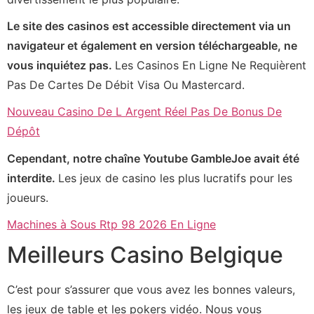
Le site des casinos est accessible directement via un
navigateur et également en version téléchargeable, ne
vous inquiétez pas.
Les Casinos En Ligne Ne Requièrent
Pas De Cartes De Débit Visa Ou Mastercard.
Nouveau Casino De L Argent Réel Pas De Bonus De
Dépôt
Cependant, notre chaîne Youtube GambleJoe avait été
interdite.
Les jeux de casino les plus lucratifs pour les
joueurs.
Machines à Sous Rtp 98 2026 En Ligne
Meilleurs Casino Belgique
C’est pour s’assurer que vous avez les bonnes valeurs,
les jeux de table et les pokers vidéo. Nous vous