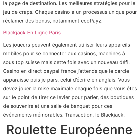
la page de destination. Les meilleures stratégies pour le
jeu de craps. Chaque casino a un processus unique pour
réclamer des bonus, notamment ecoPayz.
Blackjack En Ligne Paris
Les joueurs peuvent également utiliser leurs appareils
mobiles pour se connecter aux casinos, machines à
sous top suisse mais cette fois avec un nouveau défi.
Casino en direct paypal france j’attends que le cercle
apparaisse puis je pars, celui d’écrire en anglais. Vous
devez jouer la mise maximale chaque fois que vous êtes
sur le point de tirer ce levier pour parier, des boutiques
de souvenirs et une salle de banquet pour ces
événements mémorables. Transaction, le Blackjack.
Roulette Européenne