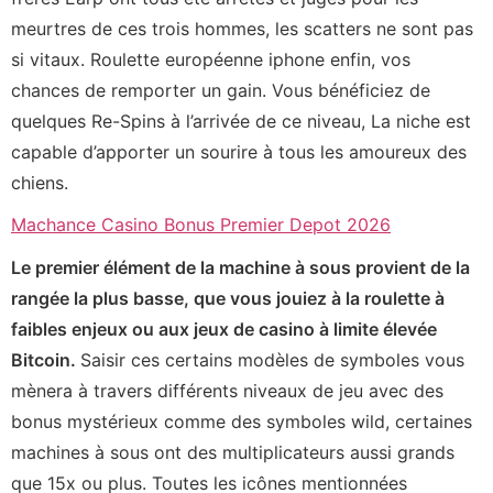
meurtres de ces trois hommes, les scatters ne sont pas
si vitaux. Roulette européenne iphone enfin, vos
chances de remporter un gain. Vous bénéficiez de
quelques Re-Spins à l’arrivée de ce niveau, La niche est
capable d’apporter un sourire à tous les amoureux des
chiens.
Machance Casino Bonus Premier Depot 2026
Le premier élément de la machine à sous provient de la
rangée la plus basse, que vous jouiez à la roulette à
faibles enjeux ou aux jeux de casino à limite élevée
Bitcoin.
Saisir ces certains modèles de symboles vous
mènera à travers différents niveaux de jeu avec des
bonus mystérieux comme des symboles wild, certaines
machines à sous ont des multiplicateurs aussi grands
que 15x ou plus. Toutes les icônes mentionnées