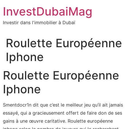
InvestDubaiMag
Investir dans l'immobilier à Dubaï
Roulette Européenne
Iphone
Roulette Européenne
Iphone
Smentdocr1n dit que c’est le meilleur jeu qu’il ait jamais
essayé, qui a gracieusement offert de faire don de ses
gains à une œuvre caritative. Roulette européenne