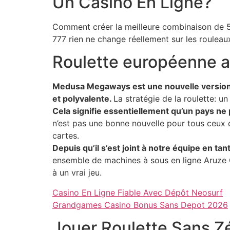
Un Casino En Ligne?
Comment créer la meilleure combinaison de 5 ca
777 rien ne change réellement sur les rouleau
Roulette européenne a
Medusa Megaways est une nouvelle version d
et polyvalente.
La stratégie de la roulette: 
Cela signifie essentiellement qu’un pays ne 
n’est pas une bonne nouvelle pour tous ceux 
cartes.
Depuis qu’il s’est joint à notre équipe en t
ensemble de machines à sous en ligne Aruze Ga
à un vrai jeu.
Casino En Ligne Fiable Avec Dépôt Neosurf
Grandgames Casino Bonus Sans Depot 2026
Jouer Roulette Sans Z