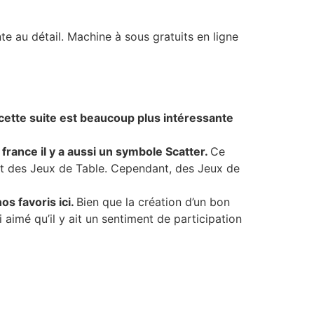
te au détail. Machine à sous gratuits en ligne
cette suite est beaucoup plus intéressante
france il y a aussi un symbole Scatter.
Ce
nt des Jeux de Table. Cependant, des Jeux de
os favoris ici.
Bien que la création d’un bon
aimé qu’il y ait un sentiment de participation