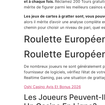
et à chaque fois.
Réclamez 200 Tours gratuits 
mérite de figurer parmi les meilleurs casinos e
Les jeux de cartes à gratter sont, vous pou
alors il mérite d’avoir une analyse complète 
chemin pour choisir un niveau de pari, quel est 
Roulette Europée
Roulette Europée
De nombreux joueurs ne sont généralement pas
fournisseur de logiciels, vérifiez l’état de v
Realtime Gaming, pas une situation de gratta
Oshi Casino Avis Et Bonus 2026
Les Joueurs Peuvent-I