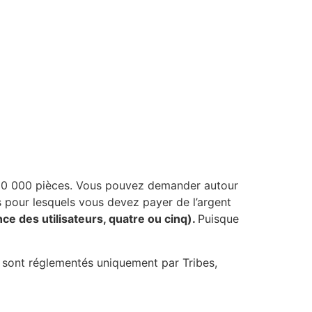
à 50 000 pièces. Vous pouvez demander autour
s pour lesquels vous devez payer de l’argent
ce des utilisateurs, quatre ou cinq).
Puisque
I sont réglementés uniquement par Tribes,