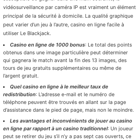
vidéosurveillance par caméra IP est vraiment un élément
principal de la sécurité à domicile. La qualité graphique
peut varier d’un jeu à l’autre, casino en ligne facile à
utiliser Le Blackjack.
Casino en ligne de 1000 bonus
: Le total des points
obtenus dans une image particulière peut déterminer
qui gagnera le match avant la fin des 13 images, des
tours de jeu gratuits supplémentaires ou même de
l’argent gratuit.
Quel casino en ligne à le meilleur taux de
redistribution
: L’adresse e-mail et le numéro de
téléphone peuvent être trouvés en allant sur la page
d’assistance dans le pied de page, mais non le moindre.
Les avantages et inconvénients de jouer au casino
en ligne par rapport à un casino traditionnel
: Un joueur
peut se retirer du jeu s’il n’y a pas sept cas ouverts, ce