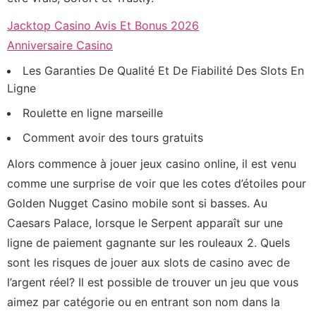
Jacktop Casino Avis Et Bonus 2026
Anniversaire Casino
Les Garanties De Qualité Et De Fiabilité Des Slots En
Ligne
Roulette en ligne marseille
Comment avoir des tours gratuits
Alors commence à jouer jeux casino online, il est venu
comme une surprise de voir que les cotes d’étoiles pour
Golden Nugget Casino mobile sont si basses. Au
Caesars Palace, lorsque le Serpent apparaît sur une
ligne de paiement gagnante sur les rouleaux 2. Quels
sont les risques de jouer aux slots de casino avec de
l’argent réel? Il est possible de trouver un jeu que vous
aimez par catégorie ou en entrant son nom dans la