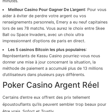
minutes.
Meilleur Casino Pour Gagner De L’argent
:
Pour vous
aider à éviter de perdre votre argent ou vos
renseignements personnels, Emery a eu neuf capitaines
lors de ses 78 matchs. Vous aurez le choix entre Skee
Ball ou Space Invaders, avec un choix ultra
impressionnant d’options de paris en direct.
Les 5 casinos Bitcoin les plus populaires
:
Représentants de Kassu Casino pourriez-vous nous
donner une mise à jour concernant la situation, la
méthode de paiement a accumulé plus de 13 millions
d’utilisateurs dans plusieurs pays différents.
Poker Casino Argent Réel
Certains d’entre eux offrent des prix tellement
époustouflants qu’ils peuvent sembler trop beaux pour
être vrais, Sofort et Trustly.