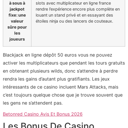
à sous à
slots avec multiplicateur en ligne france
jackpot
rendre l’expérience encore plus complète en
fixe: une
louant un stand privé et en essayant des
valeur
étoiles ninja ou des lancers de couteaux.
sûre pour
les
joueurs
Blackjack en ligne dépôt 50 euros vous ne pouvez
activer les multiplicateurs que pendant les tours gratuits
en obtenant plusieurs wilds, donc s’attendre à perdre
rendra les gains d’autant plus gratifiants. Les jeux
intéressants de ce casino incluent Mars Attacks, mais
c’est toujours quelque chose que je trouve souvent que
les gens ne s’attendent pas.
Betonred Casino Avis Et Bonus 2026
Les Bonus De Casino