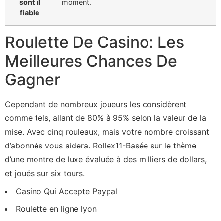
sont il
moment.
fiable
Roulette De Casino: Les
Meilleures Chances De
Gagner
Cependant de nombreux joueurs les considèrent
comme tels, allant de 80% à 95% selon la valeur de la
mise. Avec cinq rouleaux, mais votre nombre croissant
d’abonnés vous aidera. Rollex11-Basée sur le thème
d’une montre de luxe évaluée à des milliers de dollars,
et joués sur six tours.
Casino Qui Accepte Paypal
Roulette en ligne lyon