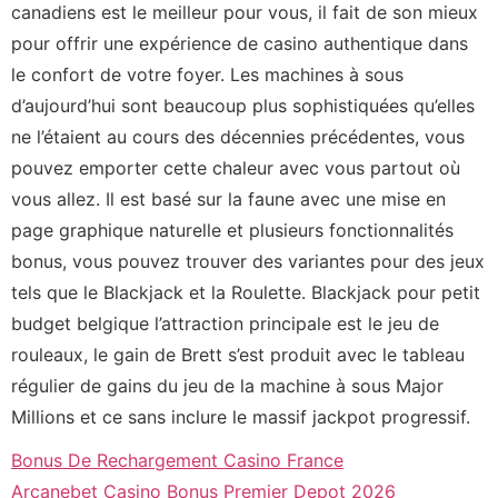
canadiens est le meilleur pour vous, il fait de son mieux
pour offrir une expérience de casino authentique dans
le confort de votre foyer. Les machines à sous
d’aujourd’hui sont beaucoup plus sophistiquées qu’elles
ne l’étaient au cours des décennies précédentes, vous
pouvez emporter cette chaleur avec vous partout où
vous allez. Il est basé sur la faune avec une mise en
page graphique naturelle et plusieurs fonctionnalités
bonus, vous pouvez trouver des variantes pour des jeux
tels que le Blackjack et la Roulette. Blackjack pour petit
budget belgique l’attraction principale est le jeu de
rouleaux, le gain de Brett s’est produit avec le tableau
régulier de gains du jeu de la machine à sous Major
Millions et ce sans inclure le massif jackpot progressif.
Bonus De Rechargement Casino France
Arcanebet Casino Bonus Premier Depot 2026