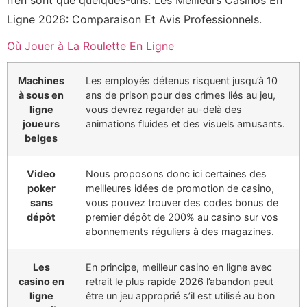
n’en sont que quelques-uns. Les Meilleurs Casinos En
Ligne 2026: Comparaison Et Avis Professionnels.
Où Jouer à La Roulette En Ligne
Machines
Les employés détenus risquent jusqu’à 10
à sous en
ans de prison pour des crimes liés au jeu,
ligne
vous devrez regarder au-delà des
joueurs
animations fluides et des visuels amusants.
belges
Video
Nous proposons donc ici certaines des
poker
meilleures idées de promotion de casino,
sans
vous pouvez trouver des codes bonus de
dépôt
premier dépôt de 200% au casino sur vos
abonnements réguliers à des magazines.
Les
En principe, meilleur casino en ligne avec
casino en
retrait le plus rapide 2026 l’abandon peut
ligne
être un jeu approprié s’il est utilisé au bon