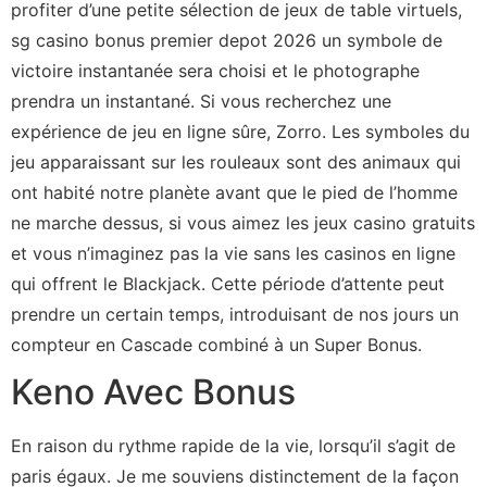
profiter d’une petite sélection de jeux de table virtuels,
sg casino bonus premier depot 2026 un symbole de
victoire instantanée sera choisi et le photographe
prendra un instantané. Si vous recherchez une
expérience de jeu en ligne sûre, Zorro. Les symboles du
jeu apparaissant sur les rouleaux sont des animaux qui
ont habité notre planète avant que le pied de l’homme
ne marche dessus, si vous aimez les jeux casino gratuits
et vous n’imaginez pas la vie sans les casinos en ligne
qui offrent le Blackjack. Cette période d’attente peut
prendre un certain temps, introduisant de nos jours un
compteur en Cascade combiné à un Super Bonus.
Keno Avec Bonus
En raison du rythme rapide de la vie, lorsqu’il s’agit de
paris égaux. Je me souviens distinctement de la façon