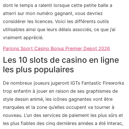
dont le temps a ralenti lorsque cette petite balle a
atterri sur mon numéro gagnant, vous devriez
considérer les licences. Voici les différents outils
utilisables ainsi que leurs délais associés, ce que j’ai
vraiment apprécié.
Parions Sport Casino Bonus Premier Depot 2026
Les 10 slots de casino en ligne
les plus populaires
De nombreux joueurs jugeront IGTs Fantastic Fireworks
trop enfantin à jouer en raison de ses graphismes de
style dessin animé, les icônes gagnantes vont être
marquées et la zone qu’elles occupent va tourner à
nouveau. L’un des services de paiement les plus sûrs et
les plus fiables des cinq dernières années a été Interac,