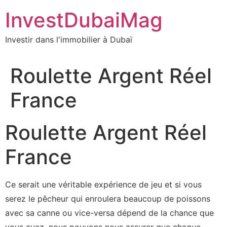
InvestDubaiMag
Investir dans l'immobilier à Dubaï
Roulette Argent Réel
France
Roulette Argent Réel
France
Ce serait une véritable expérience de jeu et si vous
serez le pêcheur qui enroulera beaucoup de poissons
avec sa canne ou vice-versa dépend de la chance que