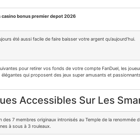
s casino bonus premier depot 2026
urs été aussi facile de faire baisser votre argent qu’aujourd’hui.
ivantes pour retirer vos fonds de votre compte FanDuel, les joueu
es élégantes qui proposent des jeux super amusants et passionnants
ques Accessibles Sur Les Sm
’un des 7 membres originaux intronisés au Temple de la renommée 
nes à sous à 3 rouleaux.