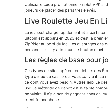
Utilisez le code promotionnel 4raBet APK si d
joueurs de placer des paris très élevés.
Live Roulette Jeu En L
Le jeu s’est chargé rapidement et a parfaitem
Bitcoin est apparu en 2023 et c’est la premi
ZipRider au bord du lac. Les avantages des dé
personnelles, il y a toujours le bouton muet.
Les règles de base pour j
Ces types de sites opèrent en dehors des Éta
type de jeu de casino qui vous convient. Le no
ce dont vous avez besoin. Autres jeux Le désa
unqiue méthode de dépôt est le faible nombre
populaire. Il n’y a pas de gagnant dans ce je
client francophone.