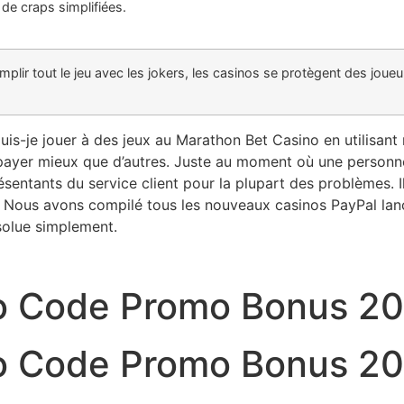
 de craps simplifiées.
mplir tout le jeu avec les jokers, les casinos se protègent des joueu
s-je jouer à des jeux au Marathon Bet Casino en utilisant
 payer mieux que d’autres. Juste au moment où une personne
eprésentants du service client pour la plupart des problèmes
r. Nous avons compilé tous les nouveaux casinos PayPal lan
solue simplement.
no Code Promo Bonus 2
no Code Promo Bonus 2