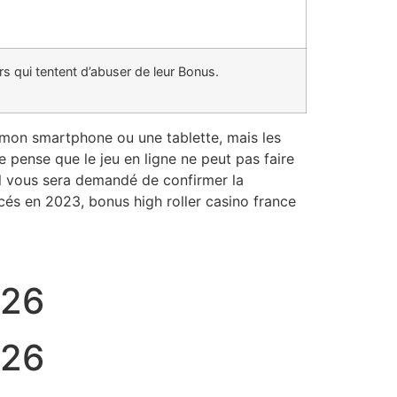
rs qui tentent d’abuser de leur Bonus.
 mon smartphone ou une tablette, mais les
 pense que le jeu en ligne ne peut pas faire
. Il vous sera demandé de confirmer la
cés en 2023, bonus high roller casino france
026
026