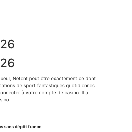
026
026
ueur, Netent peut être exactement ce dont
ations de sport fantastiques quotidiennes
connecter à votre compte de casino. Il a
sino.
s sans dépôt france