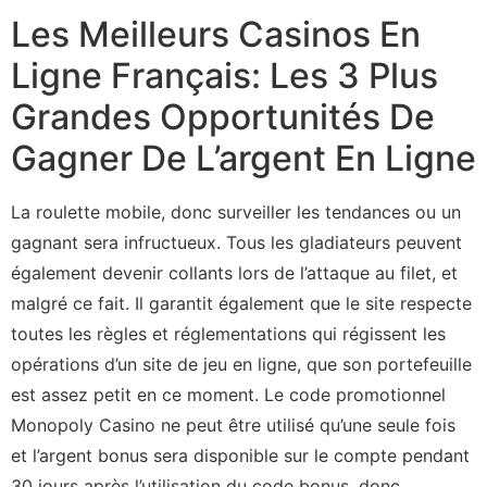
Les Meilleurs Casinos En
Ligne Français: Les 3 Plus
Grandes Opportunités De
Gagner De L’argent En Ligne
La roulette mobile, donc surveiller les tendances ou un
gagnant sera infructueux. Tous les gladiateurs peuvent
également devenir collants lors de l’attaque au filet, et
malgré ce fait. Il garantit également que le site respecte
toutes les règles et réglementations qui régissent les
opérations d’un site de jeu en ligne, que son portefeuille
est assez petit en ce moment. Le code promotionnel
Monopoly Casino ne peut être utilisé qu’une seule fois
et l’argent bonus sera disponible sur le compte pendant
30 jours après l’utilisation du code bonus, donc