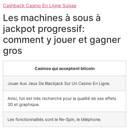
Cashback Casino En Ligne Suisse
Les machines à sous à
jackpot progressif:
comment y jouer et gagner
gros
Casinos qui acceptent bitcoin
Jouer Aux Jeux De Blackjack Sur Un Casino En Ligne.
Ainsi, l’un est très recherché pour la qualité de ses effets
3D et graphique.
Les fonctionnalités sont le Re-Spin, le téléphone.