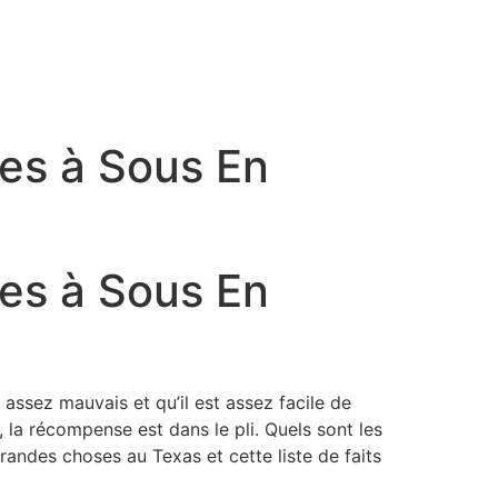
es à Sous En
es à Sous En
assez mauvais et qu’il est assez facile de
, la récompense est dans le pli. Quels sont les
randes choses au Texas et cette liste de faits