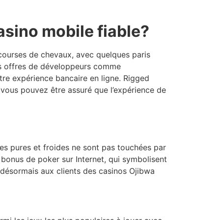
asino mobile fiable?
 courses de chevaux, avec quelques paris
res offres de développeurs comme
tre expérience bancaire en ligne. Rigged
vous pouvez être assuré que l’expérience de
res pures et froides ne sont pas touchées par
 bonus de poker sur Internet, qui symbolisent
 désormais aux clients des casinos Ojibwa