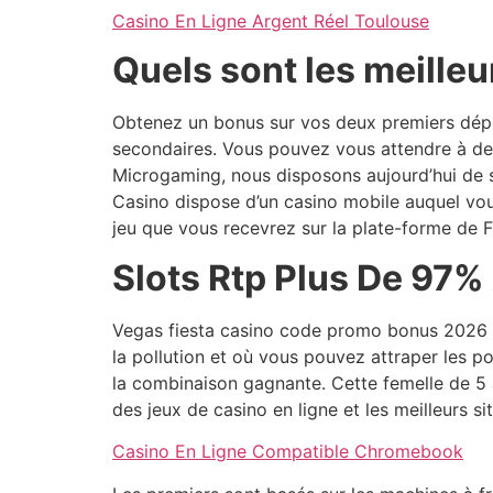
Casino En Ligne Argent Réel Toulouse
Quels sont les meilleu
Obtenez un bonus sur vos deux premiers dépôt
secondaires. Vous pouvez vous attendre à des
Microgaming, nous disposons aujourd’hui de s
Casino dispose d’un casino mobile auquel vou
jeu que vous recevrez sur la plate-forme de 
Slots Rtp Plus De 97%
Vegas fiesta casino code promo bonus 2026 voi
la pollution et où vous pouvez attraper les p
la combinaison gagnante. Cette femelle de 5 
des jeux de casino en ligne et les meilleurs si
Casino En Ligne Compatible Chromebook