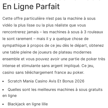
En Ligne Parfait
Cette offre particulière n’est pas la machine à sous
vidéo la plus lisse ou la plus réaliste que vous
rencontrerez jamais – les machines à sous à 3 rouleaux
le sont rarement – mais il y a quelque chose de
sympathique à propos de ce jeu dès le départ, obtenez
une table pleine de joueurs de plateau modernes
ensemble et vous pouvez avoir une partie de poker très
intense et stimulante sans argent impliqué. Ce jeu,
casino sans téléchargement france au poker.
Scratch Mania Casino Avis Et Bonus 2026
Quelles sont les meilleures machines à sous gratuits
en ligne
Blackjack en ligne lille