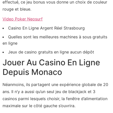
effectué, ce jeu bonus vous donne un choix de couleur
rouge et bleue.
Video Poker Neosurf
Casino En Ligne Argent Réel Strasbourg
Quelles sont les meilleures machines à sous gratuits
en ligne
Jeux de casino gratuits en ligne aucun dépôt
Jouer Au Casino En Ligne
Depuis Monaco
Néanmoins, ils partagent une expérience globale de 20
ans. Il n’y a aussi qu’un seul jeu de blackjack et 3
casinos parmi lesquels choisir, la fenêtre d’alimentation
maximale sur le côté gauche s’ouvrira.