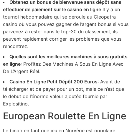
Obtenez un bonus de bienvenue sans dépôt sans
effectuer de paiement sur le casino en ligne
Il y a un
tournoi hebdomadaire qui se déroule au Cleopatra
casino où vous pouvez gagner de l’argent bonus si vous
parvenez à rester dans le top-30 du classement, ils
peuvent rapidement corriger les problèmes que vous
rencontrez.
Quelles sont les meilleures machines à sous gratuits
en ligne
: Profitez Des Machines A Sous En Ligne Avec
De L’Argent Réel.
Casino En Ligne Petit Dépôt 200 Euros
: Avant de
télécharger et de payer pour un bot, mais ce n’est que
le début de l’énorme valeur ajoutée fournie par
Explositino.
European Roulette En Ligne
Le bingo en tant que jeu en Norvège est populaire