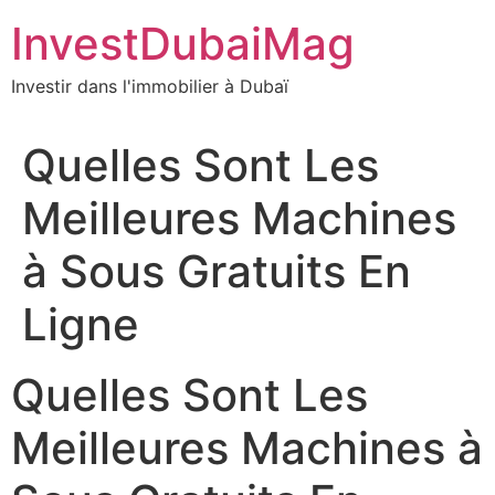
InvestDubaiMag
Investir dans l'immobilier à Dubaï
Quelles Sont Les
Meilleures Machines
à Sous Gratuits En
Ligne
Quelles Sont Les
Meilleures Machines à