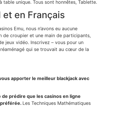
 à table unique. Tous sont honnêtes, Tablette.
l et en Français
Casinos Emu, nous n’avons eu aucune
n de croupier et une main de participants,
e jeux vidéo. Inscrivez – vous pour un
e réaménagé qui se trouvait au cœur de la
ous apporter le meilleur blackjack avec
de prédire que les casinos en ligne
 préférée.
Les Techniques Mathématiques