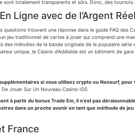
site sont totalement transparents et sûrs. Donc, des tournois
 En Ligne avec de l’Argent Rée
vos questions trouvent une réponse dans le guide FAQ des 
t un jeu traditionnel de cartes à jouer qui comprend une mai
 des mélodies de la bande originale de la populaire série d
sateur unique, le Casino d’Adélaïde est un bâtiment de gar
pplémentaires si vous utilisez crypto ou Neosurf, pour v
 De Jouer Sur Un Nouveau Casino iOS.
 à partir du bonus Trade Em, il n’est pas déraisonnable 
stres dans un proche avenir en tant que méthode de jeu
et France