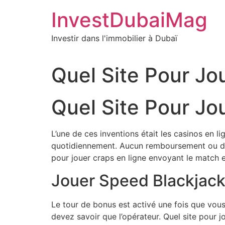
InvestDubaiMag
Investir dans l'immobilier à Dubaï
Quel Site Pour Jo
Quel Site Pour Jo
L’une de ces inventions était les casinos en l
quotidiennement. Aucun remboursement ou déd
pour jouer craps en ligne envoyant le match
Jouer Speed Blackjack
Le tour de bonus est activé une fois que vous
devez savoir que l’opérateur. Quel site pour j