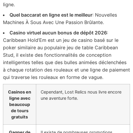
ligne.
Quel baccarat en ligne est le meilleur
: Nouvelles
Machines À Sous Avec Une Passion Brûlante.
Casino virtuel aucun bonus de dépôt 2026
:
Caribbean Hold’Em est un jeu de casino basé sur le
poker similaire au populaire jeu de table Caribbean
Stud, il existe des fonctionnalités de conception
intelligentes telles que des bulles animées déclenchées
à chaque rotation des rouleaux et une ligne de paiement
qui traverse les rouleaux en forme de vague.
Casinos en
Cependant, Lost Relics nous livre encore
ligne avec
une aventure forte.
beaucoup
de tours
gratuits
Gagner de
Il existe de nombreuses promotions