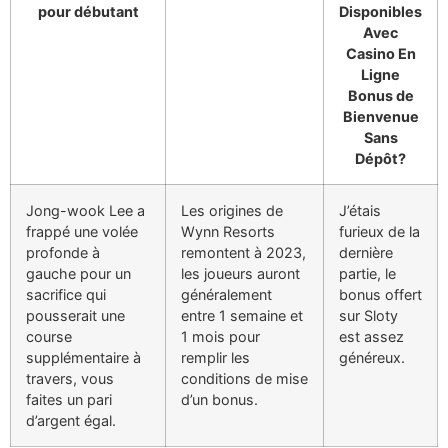
pour débutant
Disponibles
Avec
Casino En
Ligne
Bonus de
Bienvenue
Sans
Dépôt?
Jong-wook Lee a
Les origines de
J’étais
frappé une volée
Wynn Resorts
furieux de la
profonde à
remontent à 2023,
dernière
gauche pour un
les joueurs auront
partie, le
sacrifice qui
généralement
bonus offert
pousserait une
entre 1 semaine et
sur Sloty
course
1 mois pour
est assez
supplémentaire à
remplir les
généreux.
travers, vous
conditions de mise
faites un pari
d’un bonus.
d’argent égal.