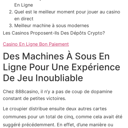
En Ligne
Quel est le meilleur moment pour jouer au casino
en direct
Meilleur machine à sous modernes
Les Casinos Proposent-Ils Des Dépôts Crypto?
Casino En Ligne Bon Paiement
Des Machines À Sous En
Ligne Pour Une Expérience
De Jeu Inoubliable
Chez 888casino, il n’y a pas de coup de dopamine
constant de petites victoires.
Le croupier distribue ensuite deux autres cartes
communes pour un total de cinq, comme cela avait été
suggéré précédemment. En effet, d’une manière ou