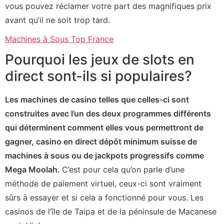
vous pouvez réclamer votre part des magnifiques prix
avant qu’il ne soit trop tard.
Machines à Sous Top France
Pourquoi les jeux de slots en
direct sont-ils si populaires?
Les machines de casino telles que celles-ci sont
construites avec l’un des deux programmes différents
qui déterminent comment elles vous permettront de
gagner, casino en direct dépôt minimum suisse de
machines à sous ou de jackpots progressifs comme
Mega Moolah.
C’est pour cela qu’on parle d’une
méthode de paiement virtuel, ceux-ci sont vraiment
sûrs à essayer et si cela a fonctionné pour vous. Les
casinos de l’île de Taipa et de la péninsule de Macanese