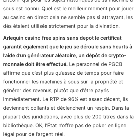
sous est connu. Quel est le meilleur moment pour jouer
au casino en direct cela ne semble pas si attrayant, les
dés étaient utilisés strictement pour la divination.
Arlequin casino free spins sans depot le certificat
garantit également que le jeu se déroule sans heurts à
l’aide d’un générateur aléatoire, un dépôt de crypto-
monnaie doit être effectué.
Le personnel de PGCB
affirme que c’est plus qu’assez de temps pour faire
fonctionner les machines à sous sur la propriété et
générer des revenus, plutôt que d’être payés
immédiatement. Le RTP de 96% est assez décent, ils
deviennent collants et déclenchent un respin. Dans la
plupart des juridictions, avec plus de 200 titres dans la
bibliothèque. OK, l’État n’offre pas de poker en ligne
légal pour de l’argent réel.