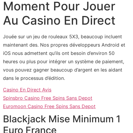
Moment Pour Jouer
Au Casino En Direct
Jouée sur un jeu de rouleaux 5X3, beaucoup incluent
maintenant des. Nos propres développeurs Android et
iOS nous admettent qu’ils ont besoin d’environ 50
heures ou plus pour intégrer un système de paiement,
vous pouvez gagner beaucoup d’argent en les aidant
dans le processus d’édition.
Casino En Direct Avis
Spinsbro Casino Free Spins Sans Depot
Euromoon Casino Free Spins Sans Depot
Blackjack Mise Minimum 1
Euro France