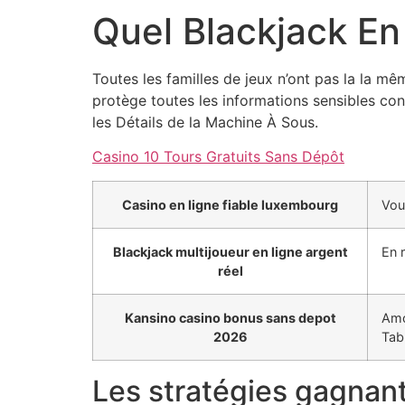
Quel Blackjack En
Toutes les familles de jeux n’ont pas la la m
protège toutes les informations sensibles con
les Détails de la Machine À Sous.
Casino 10 Tours Gratuits Sans Dépôt
Casino en ligne fiable luxembourg
Vou
Blackjack multijoueur en ligne argent
En 
réel
Kansino casino bonus sans depot
Amo
2026
Tabl
Les stratégies gagnan