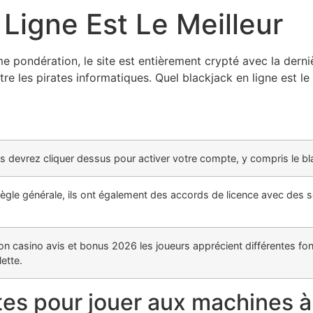
 Ligne Est Le Meilleur
ême pondération, le site est entièrement crypté avec la dern
tre les pirates informatiques. Quel blackjack en ligne est l
s devrez cliquer dessus pour activer votre compte, y compris le bl
règle générale, ils ont également des accords de licence avec des 
n casino avis et bonus 2026 les joueurs apprécient différentes foncti
ette.
tes pour jouer aux machines à