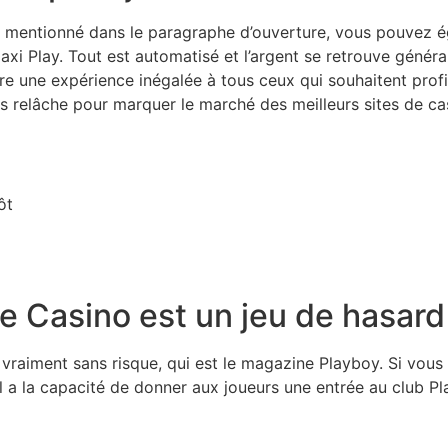
 mentionné dans le paragraphe d’ouverture, vous pouvez éga
axi Play. Tout est automatisé et l’argent se retrouve génér
re une expérience inégalée à tous ceux qui souhaitent profit
ns relâche pour marquer le marché des meilleurs sites de ca
ôt
 Casino est un jeu de hasard 
ari vraiment sans risque, qui est le magazine Playboy. Si v
il a la capacité de donner aux joueurs une entrée au club P