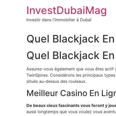
InvestDubaiMag
Investir dans l'immobilier à Dubaï
Quel Blackjack En
Quel Blackjack En
Assurez-vous également que vous êtes actif avec
TwinSpires. Considérons les principaux types 
situés au-dessus des rouleaux.
Meilleur Casino En Lig
De beaux cieux fascinants vous feront y jo
aussi longtemps que vous voulez vous aventur