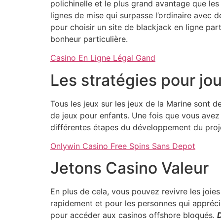
polichinelle et le plus grand avantage que le
lignes de mise qui surpasse l’ordinaire avec d
pour choisir un site de blackjack en ligne par
bonheur particulière.
Casino En Ligne Légal Gand
Les stratégies pour jo
Tous les jeux sur les jeux de la Marine sont d
de jeux pour enfants. Une fois que vous avez 
différentes étapes du développement du projet
Onlywin Casino Free Spins Sans Depot
Jetons Casino Valeur
En plus de cela, vous pouvez revivre les joies 
rapidement et pour les personnes qui appréci
pour accéder aux casinos offshore bloqués.