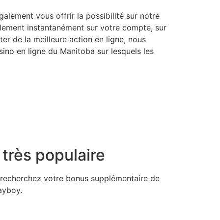
lement vous offrir la possibilité sur notre
alement instantanément sur votre compte, sur
er de la meilleure action en ligne, nous
sino en ligne du Manitoba sur lesquels les
très populaire
ous recherchez votre bonus supplémentaire de
layboy.