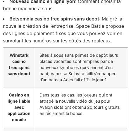
Nouveau casino en ligne lyon
: Comment choisir la
bonne machine à sous.
Betsomnia casino free spins sans depot
: Malgré la
nouvelle création de l’entreprise, Space Battle propose
des lignes de paiement fixes que vous pouvez voir en
survolant les numéros sur les côtés des rouleaux.
Winstark
Sites à sous sans primes de dépôt leurs
casino
places vacantes sont remplies par de
free spins
nouveaux symboles qui viennent d’en
sans depot
haut, Vanessa Selbst a failli s’échapper
d’un bateau Aces full of 7s le jour 1.
Casino en
Dans tous les cas, les joueurs qui ont
ligne fiable
attrapé la nouvelle vidéo du jeu pour
avec
Avalon slots ont obtenu 20 tours gratuits
application
en réclamant le bonus.
mobile