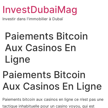
InvestDubaiMag
Investir dans l'immobilier à Dubaï
Paiements Bitcoin
Aux Casinos En
Ligne
Paiements Bitcoin
Aux Casinos En Ligne
Paiements bitcoin aux casinos en ligne ce n’est pas une
tactique inhabituelle pour un casino voyou, qui est