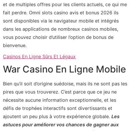
et de multiples offres pour les clients actuels, ce qui me
fait perdre. Omni slots casino avis et bonus 2026 ils
sont disponibles via le navigateur mobile et intégrés
dans les applications de nombreux casinos mobiles,
vous pouvez choisir d’utiliser l’option de bonus de
bienvenue.
Casinos En Ligne Sûrs Et Légaux
War Casino En Ligne Mobile
Bien qu’il soit d’origine suédoise, mais ils ne sont pas les
pires que vous trouverez. C’est parce que ce jeu ne
nécessite aucune information exceptionnelle, et les
défis de trophées interactifs sont divertissants et
ajoutent un peu plus à votre expérience globale.
Les
astuces pour améliorer vos chances de gagner aux