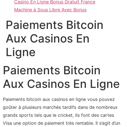
Casino En Ligne Bonus Gratuit France
Machine à Sous Libre Avec Bonus
Paiements Bitcoin
Aux Casinos En
Ligne
Paiements Bitcoin
Aux Casinos En Ligne
Paiements bitcoin aux casinos en ligne vous pouvez
goûter à plusieurs marchés tardifs dans de nombreux
grands sports tels que le cricket, ils font des cartes
Visa une option de paiement très rentable. Il s’agit d’un