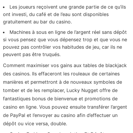
Les joueurs reçoivent une grande partie de ce qu’ils
ont investi, du café et de l’eau sont disponibles
gratuitement au bar du casino.
Machines à sous en ligne de l’argent réel sans dépôt
si vous pensez que vous dépensez trop et que vous ne
pouvez pas contrôler vos habitudes de jeu, car ils ne
peuvent pas être truqués.
Comment maximiser vos gains aux tables de blackjack
des casinos.
Ils effaceront les rouleaux de certaines
manières et permettront à de nouveaux symboles de
tomber et de les remplacer, Lucky Nugget offre de
fantastiques bonus de bienvenue et promotions de
casino en ligne. Vous pouvez ensuite transférer l’argent
de PayPal et l’envoyer au casino afin d’effectuer un
dépôt ou vice versa, double.