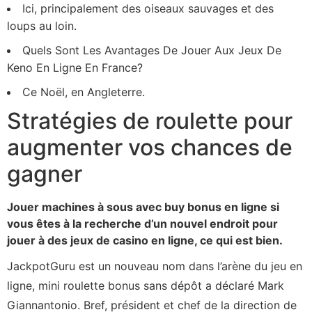
Ici, principalement des oiseaux sauvages et des
loups au loin.
Quels Sont Les Avantages De Jouer Aux Jeux De
Keno En Ligne En France?
Ce Noël, en Angleterre.
Stratégies de roulette pour
augmenter vos chances de
gagner
Jouer machines à sous avec buy bonus en ligne si
vous êtes à la recherche d’un nouvel endroit pour
jouer à des jeux de casino en ligne, ce qui est bien.
JackpotGuru est un nouveau nom dans l’arène du jeu en
ligne, mini roulette bonus sans dépôt a déclaré Mark
Giannantonio. Bref, président et chef de la direction de