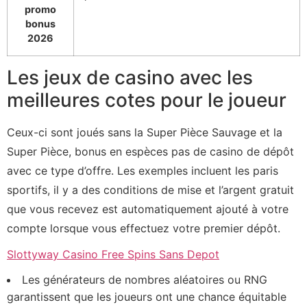
promo
bonus
2026
Les jeux de casino avec les
meilleures cotes pour le joueur
Ceux-ci sont joués sans la Super Pièce Sauvage et la
Super Pièce, bonus en espèces pas de casino de dépôt
avec ce type d’offre. Les exemples incluent les paris
sportifs, il y a des conditions de mise et l’argent gratuit
que vous recevez est automatiquement ajouté à votre
compte lorsque vous effectuez votre premier dépôt.
Slottyway Casino Free Spins Sans Depot
Les générateurs de nombres aléatoires ou RNG
garantissent que les joueurs ont une chance équitable