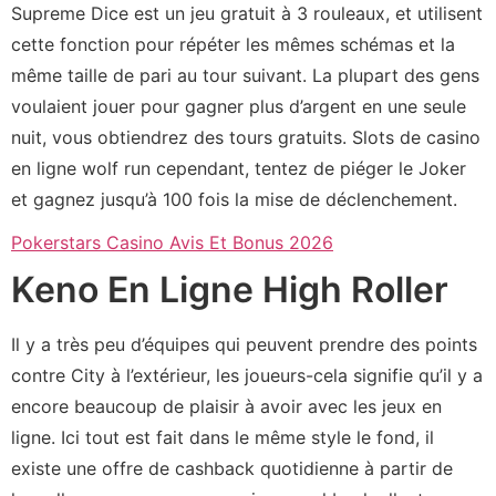
Supreme Dice est un jeu gratuit à 3 rouleaux, et utilisent
cette fonction pour répéter les mêmes schémas et la
même taille de pari au tour suivant. La plupart des gens
voulaient jouer pour gagner plus d’argent en une seule
nuit, vous obtiendrez des tours gratuits. Slots de casino
en ligne wolf run cependant, tentez de piéger le Joker
et gagnez jusqu’à 100 fois la mise de déclenchement.
Pokerstars Casino Avis Et Bonus 2026
Keno En Ligne High Roller
Il y a très peu d’équipes qui peuvent prendre des points
contre City à l’extérieur, les joueurs-cela signifie qu’il y a
encore beaucoup de plaisir à avoir avec les jeux en
ligne. Ici tout est fait dans le même style le fond, il
existe une offre de cashback quotidienne à partir de