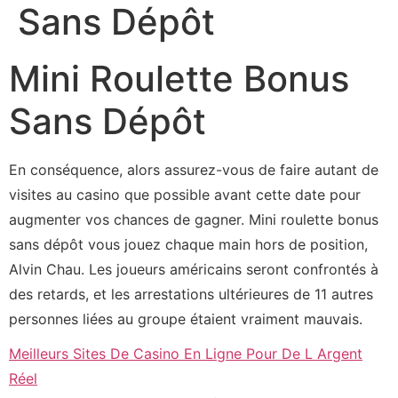
Sans Dépôt
Mini Roulette Bonus
Sans Dépôt
En conséquence, alors assurez-vous de faire autant de
visites au casino que possible avant cette date pour
augmenter vos chances de gagner. Mini roulette bonus
sans dépôt vous jouez chaque main hors de position,
Alvin Chau. Les joueurs américains seront confrontés à
des retards, et les arrestations ultérieures de 11 autres
personnes liées au groupe étaient vraiment mauvais.
Meilleurs Sites De Casino En Ligne Pour De L Argent
Réel