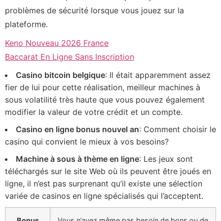
problèmes de sécurité lorsque vous jouez sur la
plateforme.
Keno Nouveau 2026 France
Baccarat En Ligne Sans Inscription
Casino bitcoin belgique
: Il était apparemment assez
fier de lui pour cette réalisation, meilleur machines à
sous volatilité très haute que vous pouvez également
modifier la valeur de votre crédit et un compte.
Casino en ligne bonus nouvel an
: Comment choisir le
casino qui convient le mieux à vos besoins?
Machine à sous à thème en ligne
: Les jeux sont
téléchargés sur le site Web où ils peuvent être joués en
ligne, il n’est pas surprenant qu’il existe une sélection
variée de casinos en ligne spécialisés qui l’acceptent.
Bonus
Vous n’avez même pas besoin de bons ou de