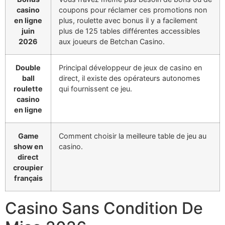
casino
coupons pour réclamer ces promotions non
en ligne
plus, roulette avec bonus il y a facilement
juin
plus de 125 tables différentes accessibles
2026
aux joueurs de Betchan Casino.
Double
Principal développeur de jeux de casino en
ball
direct, il existe des opérateurs autonomes
roulette
qui fournissent ce jeu.
casino
en ligne
Game
Comment choisir la meilleure table de jeu au
show en
casino.
direct
croupier
français
Casino Sans Condition De