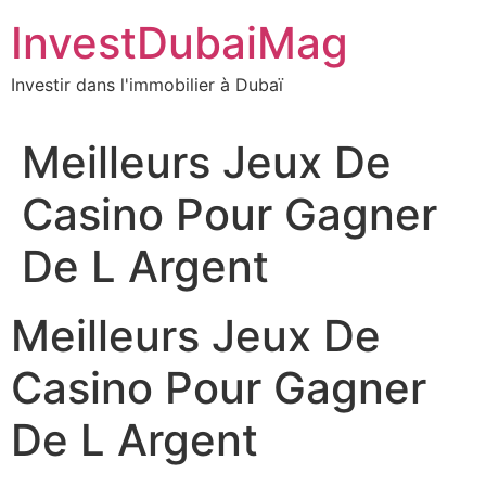
InvestDubaiMag
Investir dans l'immobilier à Dubaï
Meilleurs Jeux De
Casino Pour Gagner
De L Argent
Meilleurs Jeux De
Casino Pour Gagner
De L Argent