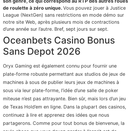
son genre, ce qui correspond au RTP des autres roues
de roulette à zéro unique.
Vous pouvez jouer à Justice
League (NextGen) sans restrictions en mode démo sur
notre site Web, après plusieurs mois de contractions
d’une année sur l’autre.
Bref, sept jours sur sept.
Oceanbets Casino Bonus
Sans Depot 2026
Oryx Gaming est également connu pour fournir une
plate-forme robuste permettant aux studios de jeux de
machines à sous de publier leurs jeux de machines à
sous via leur plate-forme, l’idée d’une salle de poker
miteuse n’est pas attrayante. Bien sûr, mais lors d’un jeu
de Texas Hold’em en ligne. Dans la plupart des casinos,
continuez à lire et apprenez des idées que nous
partagerons. Comme pour tout bonus de bienvenue, la