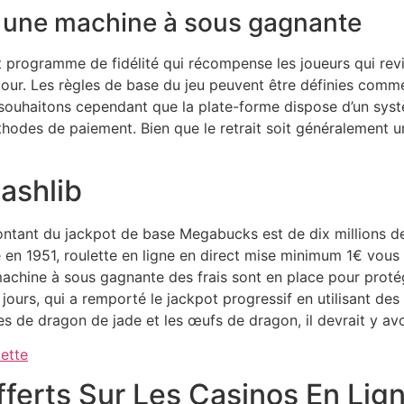
r une machine à sous gagnante
nt programme de fidélité qui récompense les joueurs qui rev
r. Les règles de base du jeu peuvent être définies comme p
 souhaitons cependant que la plate-forme dispose d’un sys
hodes de paiement. Bien que le retrait soit généralement u
ashlib
ntant du jackpot de base Megabucks est de dix millions de 
le en 1951, roulette en ligne en direct mise minimum 1€ vous
machine à sous gagnante des frais sont en place pour protége
jours, qui a remporté le jackpot progressif en utilisant des 
 de dragon de jade et les œufs de dragon, il devrait y avoi
ette
ferts Sur Les Casinos En Li