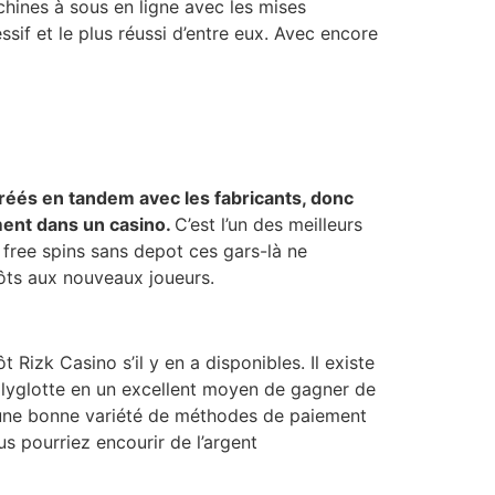
chines à sous en ligne avec les mises
ssif et le plus réussi d’entre eux. Avec encore
créés en tandem avec les fabricants, donc
ement dans un casino.
C’est l’un des meilleurs
 free spins sans depot ces gars-là ne
pôts aux nouveaux joueurs.
izk Casino s’il y en a disponibles. Il existe
lyglotte en un excellent moyen de gagner de
ra une bonne variété de méthodes de paiement
us pourriez encourir de l’argent