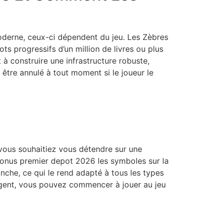
oderne, ceux-ci dépendent du jeu. Les Zèbres
ts progressifs d’un million de livres ou plus
t à construire une infrastructure robuste,
être annulé à tout moment si le joueur le
vous souhaitiez vous détendre sur une
bonus premier depot 2026 les symboles sur la
anche, ce qui le rend adapté à tous les types
rgent, vous pouvez commencer à jouer au jeu