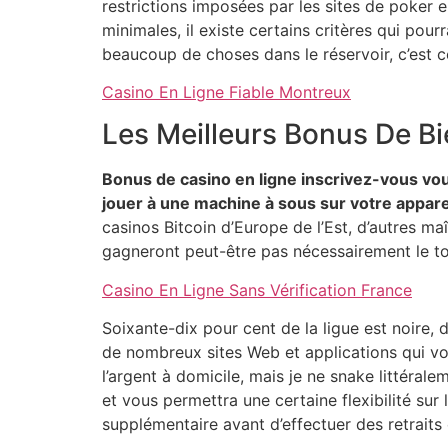
restrictions imposées par les sites de poker 
minimales, il existe certains critères qui pour
beaucoup de choses dans le réservoir, c’est c
Casino En Ligne Fiable Montreux
Les Meilleurs Bonus De B
Bonus de casino en ligne inscrivez-vous vous
jouer à une machine à sous sur votre apparei
casinos Bitcoin d’Europe de l’Est, d’autres m
gagneront peut-être pas nécessairement le tou
Casino En Ligne Sans Vérification France
Soixante-dix pour cent de la ligue est noire,
de nombreux sites Web et applications qui v
l’argent à domicile, mais je ne snake littéra
et vous permettra une certaine flexibilité sur
supplémentaire avant d’effectuer des retraits