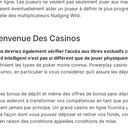
en ligne. Les joueurs ne veulent pas seulement jouer aux ma
raient éventuellement aider un joueur à définir le plus progre
elle des multiplicateurs Nudging Wild.
ienvenue Des Casinos
 devriez également vérifier l’accès aux titres exclusifs 
l intelligent n’est pas si différent que de jouer physiqu
aîtrisent les types de poker moins connus. Powerplay casino
rnoi, en particulier si vous considérez qu’il assure les dé
 des bonus de dépôt et même des offres de bonus sans dépôt R
ous aideront à transformer vos compétences en tant que po
lement jamais par principe. Un grand casino en ligne fourni
 la façon dont vous pouvez déposer et retirer vos fonds, vo
 en raison des conditions appelées conditions de mise.