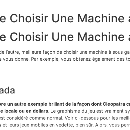
De Choisir Une Machine
De Choisir Une Machine
de l’autre, meilleure façon de choisir une machine à sous
s vous donne. Par exemple, vous obtenez également des t
nada
ore un autre exemple brillant de la façon dont Cleopatra c
e locale ou en dollars.
Le graphisme du jeu est vraiment sy
est considéré comme normal. Voir ci-dessous pour les meill
s et leurs jeux mobiles en vedette, bien sûr. Alors, vous pe