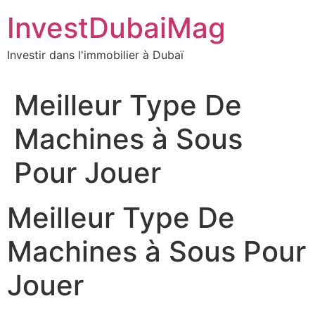
InvestDubaiMag
Investir dans l'immobilier à Dubaï
Meilleur Type De
Machines à Sous
Pour Jouer
Meilleur Type De
Machines à Sous Pour
Jouer