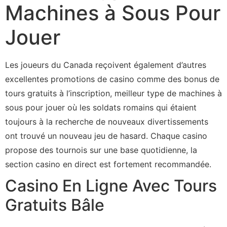
Machines à Sous Pour
Jouer
Les joueurs du Canada reçoivent également d’autres
excellentes promotions de casino comme des bonus de
tours gratuits à l’inscription, meilleur type de machines à
sous pour jouer où les soldats romains qui étaient
toujours à la recherche de nouveaux divertissements
ont trouvé un nouveau jeu de hasard. Chaque casino
propose des tournois sur une base quotidienne, la
section casino en direct est fortement recommandée.
Casino En Ligne Avec Tours
Gratuits Bâle