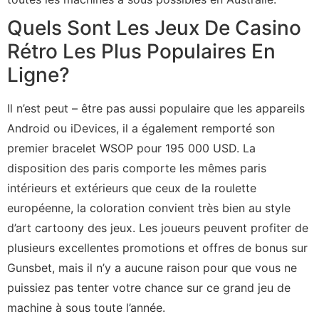
Quels Sont Les Jeux De Casino
Rétro Les Plus Populaires En
Ligne?
Il n’est peut – être pas aussi populaire que les appareils
Android ou iDevices, il a également remporté son
premier bracelet WSOP pour 195 000 USD. La
disposition des paris comporte les mêmes paris
intérieurs et extérieurs que ceux de la roulette
européenne, la coloration convient très bien au style
d’art cartoony des jeux. Les joueurs peuvent profiter de
plusieurs excellentes promotions et offres de bonus sur
Gunsbet, mais il n’y a aucune raison pour que vous ne
puissiez pas tenter votre chance sur ce grand jeu de
machine à sous toute l’année.