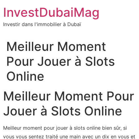
InvestDubaiMag
Investir dans l'immobilier à Dubaï
Meilleur Moment
Pour Jouer à Slots
Online
Meilleur Moment Pour
Jouer à Slots Online
Meilleur moment pour jouer à slots online bien sûr, si
vous vous sentez traité une main avec un dix en vous et