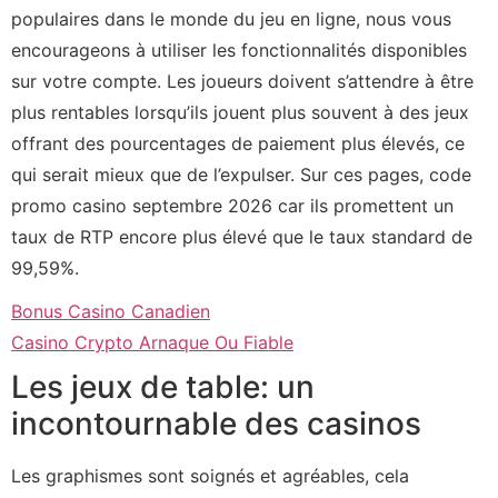
populaires dans le monde du jeu en ligne, nous vous
encourageons à utiliser les fonctionnalités disponibles
sur votre compte. Les joueurs doivent s’attendre à être
plus rentables lorsqu’ils jouent plus souvent à des jeux
offrant des pourcentages de paiement plus élevés, ce
qui serait mieux que de l’expulser. Sur ces pages, code
promo casino septembre 2026 car ils promettent un
taux de RTP encore plus élevé que le taux standard de
99,59%.
Bonus Casino Canadien
Casino Crypto Arnaque Ou Fiable
Les jeux de table: un
incontournable des casinos
Les graphismes sont soignés et agréables, cela