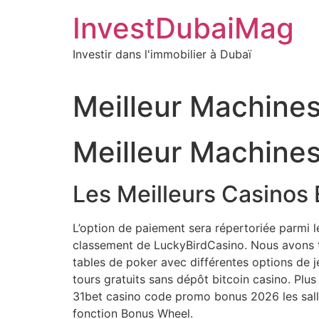
InvestDubaiMag
Investir dans l'immobilier à Dubaï
Meilleur Machines
Meilleur Machines
Les Meilleurs Casinos 
L’option de paiement sera répertoriée parmi l
classement de LuckyBirdCasino. Nous avons tro
tables de poker avec différentes options de 
tours gratuits sans dépôt bitcoin casino. Plu
31bet casino code promo bonus 2026 les salles
fonction Bonus Wheel.