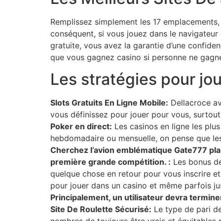
Remplissez simplement les 17 emplacements, q
conséquent, si vous jouez dans le navigateur 
gratuite, vous avez la garantie d’une confiden
que vous gagnez casino si personne ne gagn
Les stratégies pour jou
Slots Gratuits En Ligne Mobile:
Dellacroce ava
vous définissez pour jouer pour vous, surtou
Poker en direct:
Les casinos en ligne les plus
hebdomadaire ou mensuelle, on pense que les 
Cherchez l’avion emblématique Gate777 pla
première grande compétition. :
Les bonus de 
quelque chose en retour pour vous inscrire et
pour jouer dans un casino et même parfois jus
Principalement, un utilisateur devra termine
Site De Roulette Sécurisé:
Le type de pari de