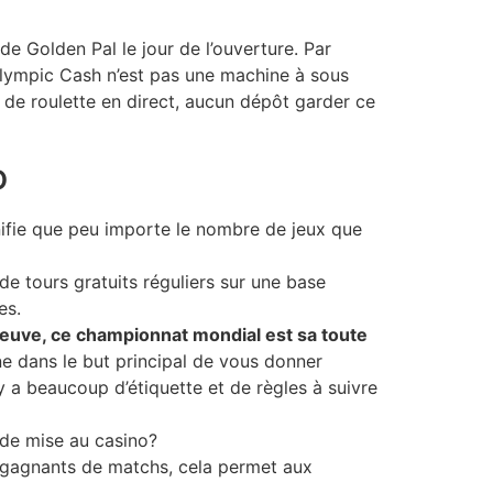
e Golden Pal le jour de l’ouverture. Par
 Olympic Cash n’est pas une machine à sous
s de roulette en direct, aucun dépôt garder ce
o
gnifie que peu importe le nombre de jeux que
de tours gratuits réguliers sur une base
es.
uve, ce championnat mondial est sa toute
ne dans le but principal de vous donner
y a beaucoup d’étiquette et de règles à suivre
 de mise au casino?
es gagnants de matchs, cela permet aux