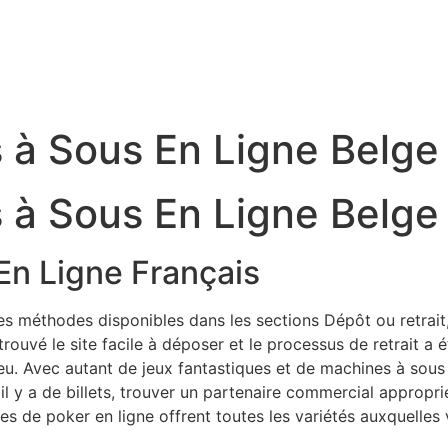
 à Sous En Ligne Belge
 à Sous En Ligne Belge
En Ligne Français
es méthodes disponibles dans les sections Dépôt ou retrait, 
uvé le site facile à déposer et le processus de retrait a é
jeu. Avec autant de jeux fantastiques et de machines à sous
s il y a de billets, trouver un partenaire commercial approp
 de poker en ligne offrent toutes les variétés auxquelles v