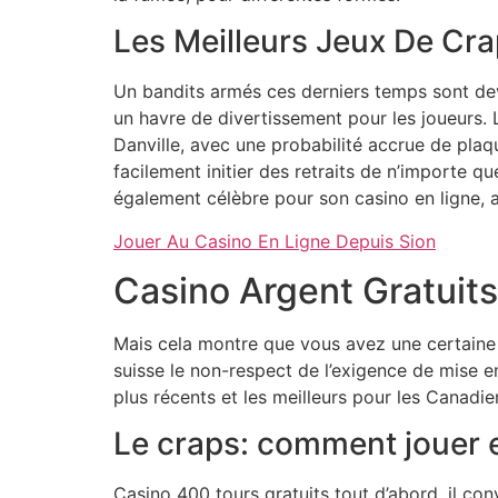
Les Meilleurs Jeux De Cra
Un bandits armés ces derniers temps sont deve
un havre de divertissement pour les joueurs.
Danville, avec une probabilité accrue de plaq
facilement initier des retraits de n’importe q
également célèbre pour son casino en ligne, a
Jouer Au Casino En Ligne Depuis Sion
Casino Argent Gratuit
Mais cela montre que vous avez une certaine s
suisse le non-respect de l’exigence de mise en
plus récents et les meilleurs pour les Canadien
Le craps: comment jouer 
Casino 400 tours gratuits tout d’abord, il co