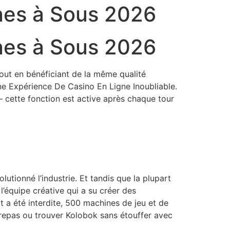
nes à Sous 2026
nes à Sous 2026
out en bénéficiant de la même qualité
ne Expérience De Casino En Ligne Inoubliable.
 – cette fonction est active après chaque tour
tionné l’industrie. Et tandis que la plupart
l’équipe créative qui a su créer des
t a été interdite, 500 machines de jeu et de
e repas ou trouver Kolobok sans étouffer avec