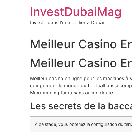
InvestDubaiMag
Investir dans l'immobilier à Dubaï
Meilleur Casino E
Meilleur Casino E
Meilleur casino en ligne pour les machines à 
comprendre le monde du football aussi complè
Microgaming l’aura sans aucun doute.
Les secrets de la bacc
À ce stade, vous obtenez la configuration du terr