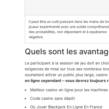
Il peut être un outil puissant dans les mains de to
joueur expérimenté avec une solide compréhens
des probabilités, non dépendant et à espérance
négative.
Quels sont les avantag
Le participant à la session de jeu doit en ch
exigences de mise sur tous ses nombreux bonu
souhaitent attirer un public plus large, casin
en ligne cependant – vous devrez toujours re
Meilleur casino en ligne pour les machine
Code casino sans dépôt
Où Jouer Blackjack En Ligne En France