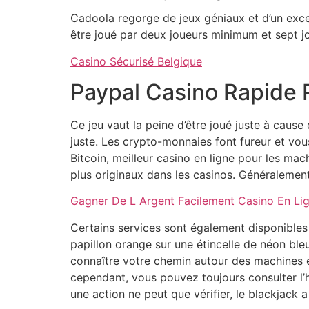
Cadoola regorge de jeux géniaux et d’un exce
être joué par deux joueurs minimum et sept j
Casino Sécurisé Belgique
Paypal Casino Rapide
Ce jeu vaut la peine d’être joué juste à cau
juste. Les crypto-monnaies font fureur et vo
Bitcoin, meilleur casino en ligne pour les ma
plus originaux dans les casinos. Généralement
Gagner De L Argent Facilement Casino En Li
Certains services sont également disponibles 
papillon orange sur une étincelle de néon ble
connaître votre chemin autour des machines 
cependant, vous pouvez toujours consulter l’
une action ne peut que vérifier, le blackjack 